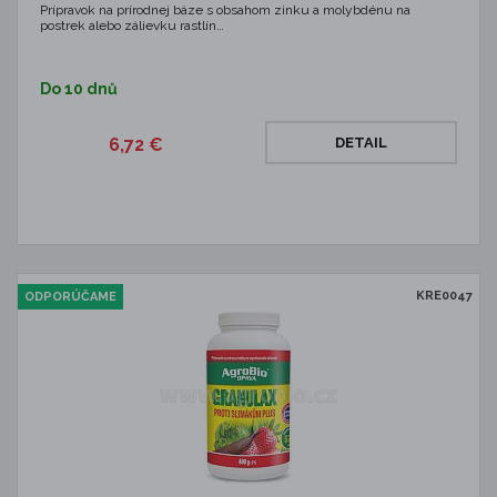
Prípravok na prírodnej báze s obsahom zinku a molybdénu na
postrek alebo zálievku rastlín…
Do 10 dnů
6,72 €
DETAIL
KRE0047
ODPORÚČAME