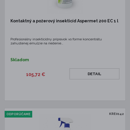
Kontaktný a požerový insekticíd Aspermet 200 EC 1 l
Profesionálny insekticídny prípravok vo forme koncentrátu
zahustenej emulzie na riedenie…
Skladom
105,72 €
DETAIL
KRE0142
ODPORÚČAME