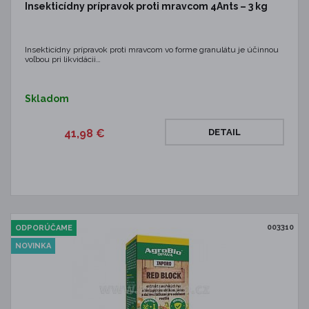
Insekticídny prípravok proti mravcom 4Ants – 3 kg
Insekticídny prípravok proti mravcom vo forme granulátu je účinnou
voľbou pri likvidácii…
Skladom
41,98 €
DETAIL
003310
ODPORÚČAME
NOVINKA