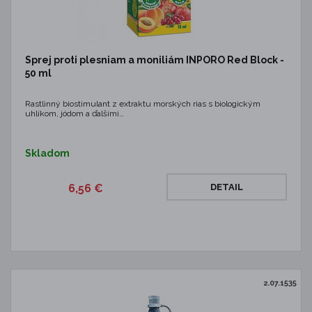
Sprej proti plesniam a moniliám INPORO Red Block -
50 ml
Rastlinný biostimulant z extraktu morských rias s biologickým
uhlíkom, jódom a ďalšími…
Skladom
6,56 €
DETAIL
2.07.1535