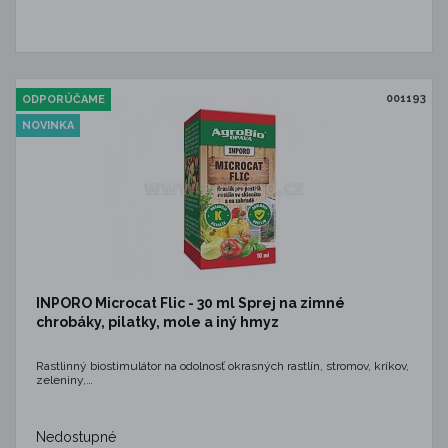
001193
ODPORÚČAME
NOVINKA
INPORO Microcat Flic - 30 ml Sprej na zimné
chrobáky, pilatky, mole a iný hmyz
Rastlinný biostimulátor na odolnosť okrasných rastlín, stromov, kríkov,
zeleniny,…
Nedostupné