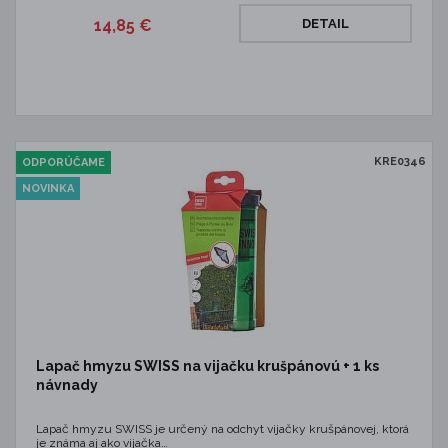
14,85 €
DETAIL
KRE0346
ODPORÚČAME
NOVINKA
Lapač hmyzu SWISS na vijačku krušpánovú + 1 ks
návnady
Lapač hmyzu SWISS je určený na odchyt vijačky krušpánovej, ktorá
je známa aj ako vijačka…