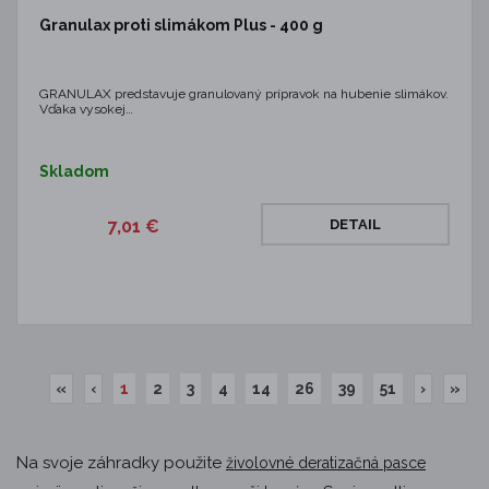
Granulax proti slimákom Plus - 400 g
GRANULAX predstavuje granulovaný prípravok na hubenie slimákov.
Vďaka vysokej…
Skladom
7,01 €
DETAIL
«
‹
1
2
3
4
14
26
39
51
›
»
Na svoje záhradky použite
živolovné deratizačná pasce