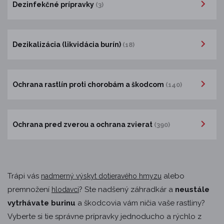
Dezinfekčné prípravky
(3)
Dezikalizácia (likvidácia burín)
(18)
Ochrana rastlín proti chorobám a škodcom
(140)
Ochrana pred zverou a ochrana zvierat
(390)
Trápi vás
alebo
nadmerný výskyt dotieravého hmyzu
premnožení
? Ste nadšený záhradkár a
neustále
hlodavci
vytrhávate burinu
a škodcovia vám ničia vaše rastliny?
Vyberte si tie správne prípravky jednoducho a rýchlo z