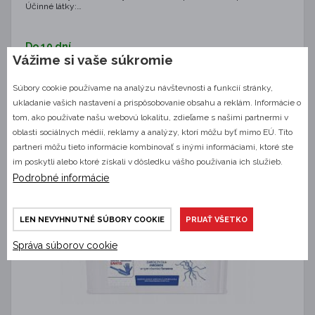
Účinné látky:…
Do 10 dní
Vážime si vaše súkromie
87,00 €
DETAIL
Súbory cookie používame na analýzu návštevnosti a funkcií stránky,
ukladanie vašich nastavení a prispôsobovanie obsahu a reklám. Informácie o
tom, ako používate našu webovú lokalitu, zdieľame s našimi partnermi v
oblasti sociálnych médií, reklamy a analýzy, ktorí môžu byť mimo EÚ. Títo
partneri môžu tieto informácie kombinovať s inými informáciami, ktoré ste
im poskytli alebo ktoré získali v dôsledku vášho používania ich služieb.
Podrobné informácie
KRE0304
ODPORÚČAME
NOVINKA
LEN NEVYHNUTNÉ SÚBORY COOKIE
PRIJAŤ VŠETKO
Správa súborov cookie