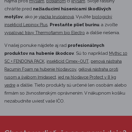
najmä proti
,
či
. Svoje rastliny
myšiam
potkanom
krysám
chráňte pred
nežiaducimi húsenicami škodlivých
motýľov
, ako je
. Využite
vijačka krušpánová
biologický
.
Prestaňte plieť burinu
a zvoľte
insekticíd Lepinox Plus
a ďalšie riešenia.
vypaľovač trávy Thermoflamm bio Electro
V našej ponuke nájdete aj rad
profesionálnych
produktov na hubenie škodcov
. Sú to napríklad
Mythic 10
,
,
SC + FENDONA PACK
insekticíd Cimex–OUT
penová nástraha
,
Racumin Foam na hubenie hlodavcov
gélová nástraha proti
,
rusom a švábom Imidasect
jed na hlodavce Protect v 8 kg
a ďalšie. Tieto produkty sú určené len osobám alebo
vedre
firmám so živnostenským oprávnením. V nákupnom košíku
nezabudnite uviesť vaše IČO.