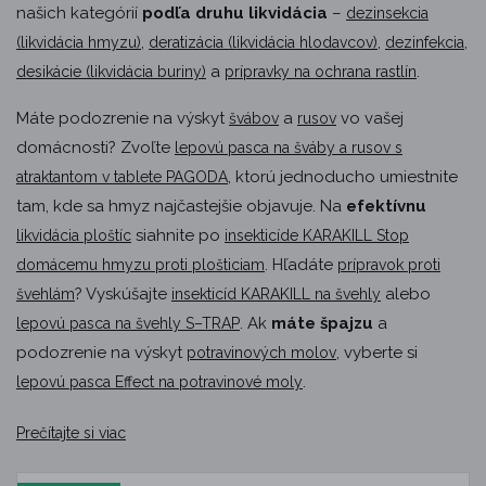
našich kategórií
podľa druhu likvidácia
–⁠
dezinsekcia
,
,
,
(likvidácia hmyzu)
deratizácia (likvidácia hlodavcov)
dezinfekcia
a
.
desikácie (likvidácia buriny)
prípravky na ochrana rastlín
Máte podozrenie na výskyt
a
vo vašej
švábov
rusov
domácnosti? Zvoľte
lepovú pasca na šváby a rusov s
, ktorú jednoducho umiestnite
atraktantom v tablete PAGODA
tam, kde sa hmyz najčastejšie objavuje. Na
efektívnu
siahnite po
likvidácia ploštíc
insekticíde KARAKILL Stop
. Hľadáte
domácemu hmyzu proti plošticiam
prípravok proti
? Vyskúšajte
alebo
švehlám
insekticíd KARAKILL na švehly
. Ak
máte špajzu
a
lepovú pasca na švehly S–TRAP
podozrenie na výskyt
, vyberte si
potravinových molov
.
lepovú pasca Effect na potravinové moly
Prečítajte si viac