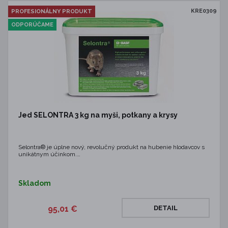
KRE0309
PROFESIONÁLNY PRODUKT
ODPORÚČAME
Jed SELONTRA 3 kg na myši, potkany a krysy
Selontra® je úplne nový, revolučný produkt na hubenie hlodavcov s
unikátnym účinkom.…
Skladom
95,01 €
DETAIL