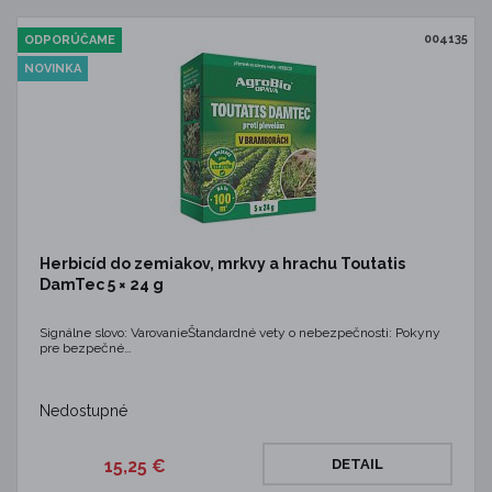
004135
ODPORÚČAME
NOVINKA
Herbicíd do zemiakov, mrkvy a hrachu Toutatis
DamTec 5 × 24 g
Signálne slovo: VarovanieŠtandardné vety o nebezpečnosti: Pokyny
pre bezpečné…
Nedostupné
15,25 €
DETAIL