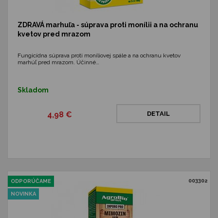
ZDRAVÁ marhuľa - súprava proti monílii a na ochranu
kvetov pred mrazom
Fungicídna súprava proti moníliovej spále a na ochranu kvetov
marhúľ pred mrazom. Účinné…
Skladom
4,98 €
DETAIL
003302
ODPORÚČAME
NOVINKA