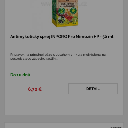
Antimykotický sprej INPORO Pro Mimozin HP - 50 ml
Prípravok na prírodnej báze s obsahom zinku a molybdénu na
postrek alebo zálievku rastlín…
Do 10 dnů
6,72 €
DETAIL