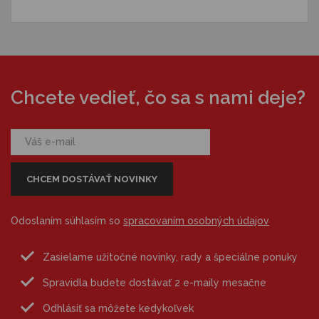
Chcete vedieť, čo sa s nami deje?
Odoslaním súhlasím so
spracovaním osobných údajov
Zasielame užitočné novinky, rady a špeciálne ponuky
Spravidla budete dostávať 2 e-maily mesačne
Odhlásiť sa môžete kedykoľvek