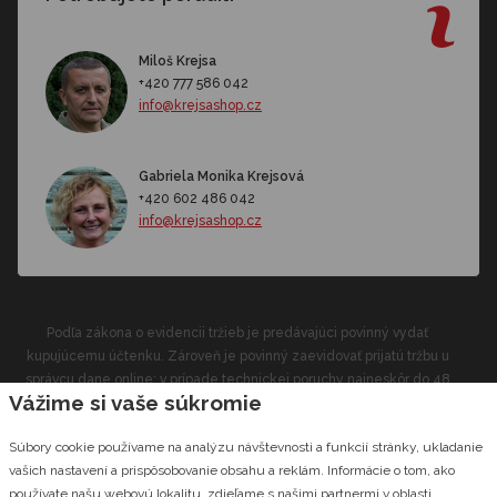
Miloš Krejsa
+420 777 586 042
info@krejsashop.cz
Gabriela Monika Krejsová
+420 602 486 042
info@krejsashop.cz
Podľa zákona o evidencii tržieb je predávajúci povinný vydať
kupujúcemu účtenku. Zároveň je povinný zaevidovať prijatú tržbu u
správcu dane online; v prípade technickej poruchy najneskôr do 48
Vážime si vaše súkromie
hodín.
Súbory cookie používame na analýzu návštevnosti a funkcií stránky, ukladanie
CZECHGROUP.cz
© 2026 Krejsashop.cz Vyrobilo štúdio
vašich nastavení a prispôsobovanie obsahu a reklám. Informácie o tom, ako
používate našu webovú lokalitu, zdieľame s našimi partnermi v oblasti