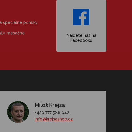
 a špeciálne ponuky
aily mesačne
Nájdete nás na
Facebooku
Miloš Krejsa
+420 777 586 042
info@krejsashop.cz