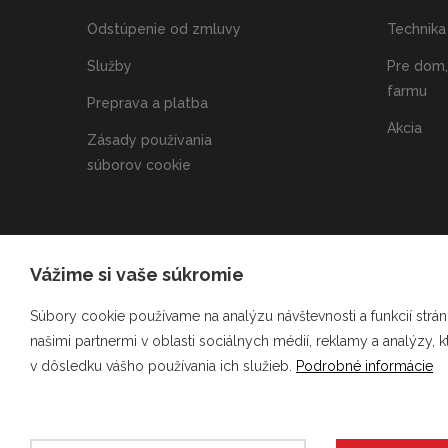
Odstúpenie od zmluvy
Technika 
Služby
Pre dom,
farmu
Preprava a platba
Akcia
Zásady používania
súborov cookie
Pod
Vážime si vaše súkromie
ú
Súbory cookie používame na analýzu návštevnosti a funkcií strán
našimi partnermi v oblasti sociálnych médií, reklamy a analýzy, 
v dôsledku vášho používania ich služieb.
Podrobné informácie