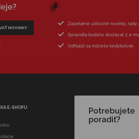
deje?
Zasielame užitočné novinky, rady
Spravidla budete dostávať 2 e-m
v
Odhlásiť sa môžete kedykoľvek
RIA E-SHOPU
Potrebujete
poradiť?
odcu
vidácie