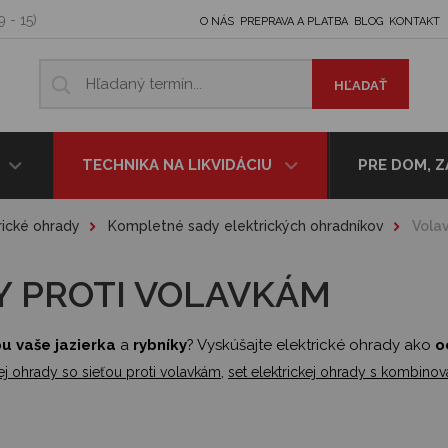
9 - 15)
O NÁS
PREPRAVA A PLATBA
BLOG
KONTAKT
TECHNIKA NA LIKVIDÁCIU
PRE DOM, 
rické ohrady
Kompletné sady elektrických ohradníkov
Vola
Y PROTI VOLAVKÁM
ou vaše jazierka
a
rybníky
? Vyskúšajte elektrické ohrady ako
o
,
kej ohrady so sieťou proti volavkám
set elektrickej ohrady s kombin