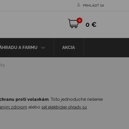
PRIHLÁSIŤ SA
0
0 €
ZÁHRADU A FARMU
AKCIA
vky
chranu proti volavkám
. Toto jednoduché riešenie
alebo
ovaným zdrojom
set elektrickej ohrady so