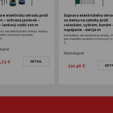
pre elektrickú ohradu proti
Súprava elektrického ohra
m – ochrana jazierok –
so sieťou na rybníky proti
– lankový vodič 100 m
volavkám, vydrám, kunám 
napájanie - sieť 50 m
ný set elektrického ohrady vhodný
teľov okrasných jazierok,
Kompletný set elektrickej ohrady v
ch…
pre majiteľov jazierok a chovných r
S…
tupné
Nedostupné
4,73 €
DETAIL
230,96 €
DETA