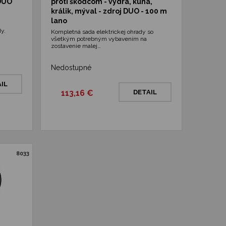
 DUO
proti škodcom - vydra, kuna,
králik, mýval - zdroj DUO - 100 m
lano
y.
Kompletná sada elektrickej ohrady so
všetkým potrebným vybavením na
zostavenie malej…
Nedostupné
IL
113,16 €
DETAIL
8033