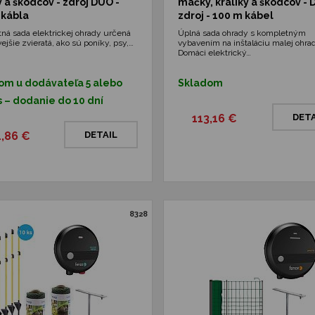
 a škodcov - zdroj DUO -
mačky, králiky a škodcov -
 kábla
zdroj - 100 m kábel
ná sada elektrickej ohrady určená
Úplná sada ohrady s kompletným
ivejšie zvieratá, ako sú poníky, psy,…
vybavením na inštaláciu malej ohrad
Domáci elektrický…
om u dodávateľa 5 alebo
Skladom
s – dodanie do 10 dní
113,16 €
DETA
4,86 €
DETAIL
8328