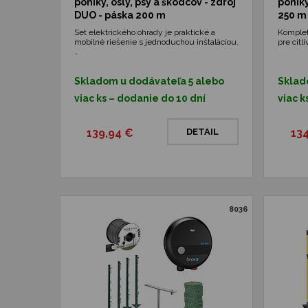
poníky, osly, psy a škodcov - zdroj
poníky
DUO - páska 200 m
250 m
Set elektrického ohrady je praktické a
Komplet
mobilné riešenie s jednoduchou inštaláciou.
pre citl
…
Skladom u dodávateľa 5 alebo
Sklad
viac ks – dodanie do 10 dní
viac k
139,94 €
DETAIL
13
8036