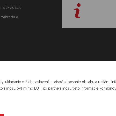
na likvidáciu
 záhradu a
ľa zákona o evidencii tržieb je predávajúci povinný vydať kupujú
čtenku. Zároveň je povinný zaevidovať prijatú tržbu u správcu da
online; v prípade technickej poruchy najneskôr do 48 hodín.
ky, ukladanie vašich nastavení a prispôsobovanie obsahu a reklám. In
ktorí môžu byť mimo EÚ. Títo partneri môžu tieto informácie kombinovať
© 2026 Krejsashop.cz Vyrobilo štúdio
CZECHGROUP.cz