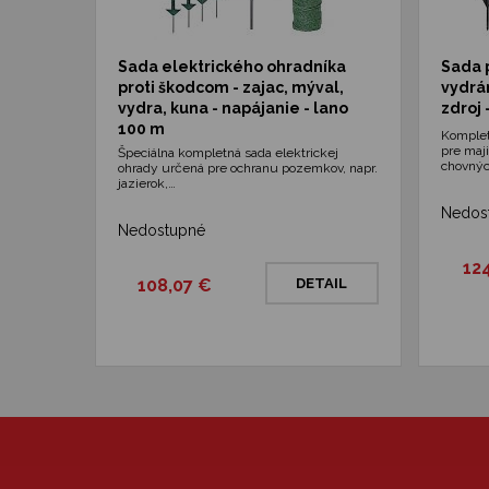
Sada elektrického ohradníka
Sada 
proti škodcom - zajac, mýval,
vydrá
vydra, kuna - napájanie - lano
zdroj 
100 m
Komplet
pre maji
Špeciálna kompletná sada elektrickej
chovný
ohrady určená pre ochranu pozemkov, napr.
jazierok,…
Nedos
Nedostupné
12
108,07 €
DETAIL