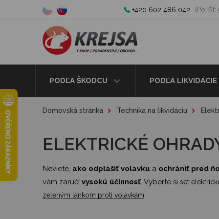
+420 602 486 042
(Po-Št: 
PODĽA ŠKODCU
PODĽA LIKVIDÁCIE
Domovská stránka
Technika na likvidáciu
Elekt
ELEKTRICKÉ OHRAD
Neviete,
ako odplašiť volavku
a
ochrániť pred ň
vám zaručí
vysokú účinnosť
. Vyberte si
set elektric
.
zeleným lankom proti volavkám