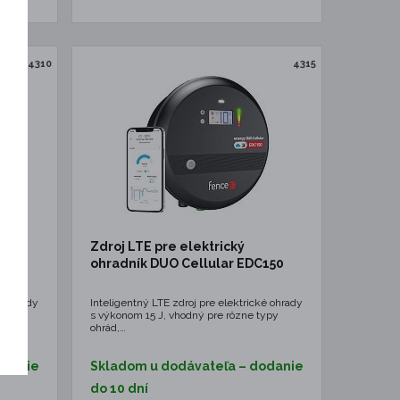
4310
4315
s
Zdroj LTE pre elektrický
C100
ohradník DUO Cellular EDC150
é ohrady
Inteligentný LTE zdroj pre elektrické ohrady
typy
s výkonom 15 J, vhodný pre rôzne typy
ohrád,…
odanie
Skladom u dodávateľa – dodanie
do 10 dní