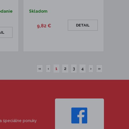
odanie
Skladom
9,82 €
DETAIL
IL
«
‹
1
2
3
4
›
»
 a špeciálne ponuky