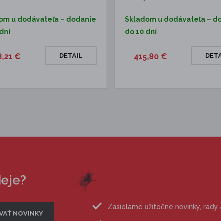
om u dodávateľa – dodanie
Skladom u dodávateľa – d
dní
do 10 dní
8,21 €
DETAIL
415,80 €
DETA
deje?
Zasielame užitočné novinky, rady