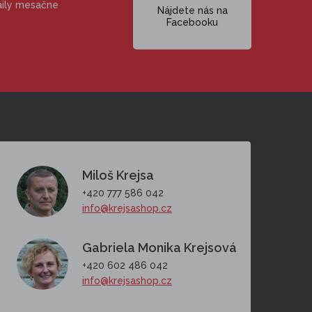
aily mesačne
Nájdete nás na
Facebooku
Miloš Krejsa
+420 777 586 042
info@krejsashop.cz
Gabriela Monika Krejsová
+420 602 486 042
info@krejsashop.cz