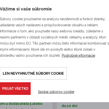
Vážime si vaše súkromie
8319
Súbory cookie používame na analýzu návštevnosti a funkcií stránky,
ukladanie vašich nastavení a prispôsobovanie obsahu a reklám.
Informácie o tom, ako používate našu webovú lokalitu, zdieľame s
našimi partnermi v oblasti sociálnych médií, reklamy a analýzy, ktorí
môžu byť mimo EÚ. Títo partneri môžu tieto informácie kombinovať 
inými informáciami, ktoré ste im poskytli alebo ktoré získali v
dôsledku vášho používania ich služieb.
Podrobné informácie
ický ohradník s páskou,
Zdroj LTE pre elektrický
a úrody proti čiernej,
ohradník DUO Cellular ED
LEN NEVYHNUTNÉ SÚBORY COOKIE
j zveri, vysokonapäťové
anie
Inteligentný LTE zdroj pre elektrick
s výkonom 10 J, vhodný pre rôzne 
ná sada elektrickej ohrady
PRIJAŤ VŠETKO
ohrád,…
pre ochranu pozemku, poľa,
Správa súborov cookie
u, viniča,…
Skladom u dodávateľa – d
om u dodávateľa 5 alebo
do 10 dní