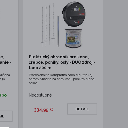
ne,
Elektrický ohradník pre kone,
anie -
žrebce, poníky, osly - DUO zdroj -
lano 200 m
určená
Profesionálna kompletná sada elektrickej
o ju
ohrady vhodná na chov koní, poníkov alebo
oslov.…
ebo
Nedostupné
334,95 €
DETAIL
IL