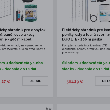
ický ohradník pre dobytok,
Elektrický ohradník pre ko
ošípané, ovce a kozy -
poníky, osly a lesnú zver - z
anie - 400 m kábel
DUO LTE - 200 m páska
ektrickej ohrady na vymedzenie
Kompletná sada inteligentnej LTE
u pre zvieratá, ako sú ovce, kozy a
elektrickej ohrady s vodivou pásko
predovšetkým…
om u dodávateľa 5 alebo
Skladom u dodávateľa 5 al
s – dodanie do 10 dní
viac ks – dodanie do 10 dní
1,27 €
DETAIL
501,29 €
DETA
8157