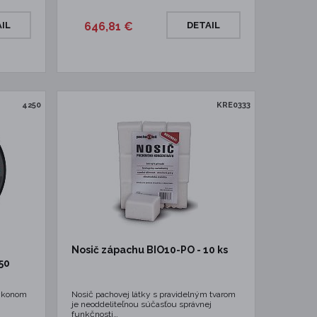
IL
646,81 €
DETAIL
4250
KRE0333
Nosič zápachu BIO10-PO - 10 ks
50
výkonom
Nosič pachovej látky s pravidelným tvarom
je neoddeliteľnou súčasťou správnej
funkčnosti…