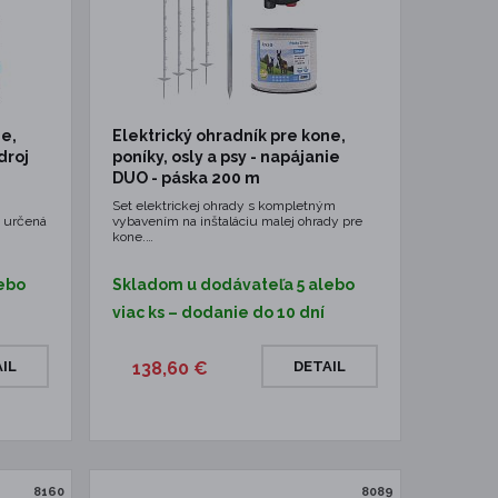
ne,
Elektrický ohradník pre kone,
droj
poníky, osly a psy - napájanie
DUO - páska 200 m
Set elektrickej ohrady s kompletným
u určená
vybavením na inštaláciu malej ohrady pre
kone.…
ebo
Skladom u dodávateľa 5 alebo
viac ks – dodanie do 10 dní
IL
138,60 €
DETAIL
8160
8089