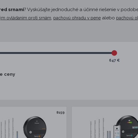
red srnami
? Vyskúšajte jednoduché a účinné riešenie v podob
,
alebo
ovým ovládaním proti srnám
pachovú ohradu v pene
pachovú oh
647 €
ie ceny
8159