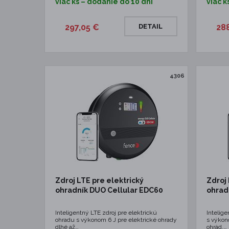
viac ks – dodanie do 10 dní
viac k
297,05 €
DETAIL
28
4306
Zdroj LTE pre elektrický
Zdroj 
ohradník DUO Cellular EDC60
ohrad
Inteligentný LTE zdroj pre elektrickú
Intelige
ohradu s výkonom 6 J pre elektrické ohrady
s výkon
dlhé až…
ohrád,…