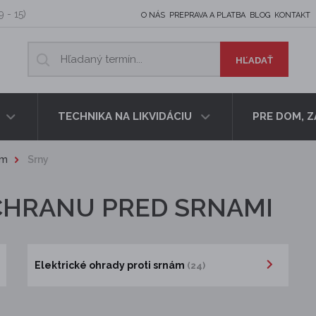
9 - 15)
O NÁS
PREPRAVA A PLATBA
BLOG
KONTAKT
TECHNIKA NA LIKVIDÁCIU
PRE DOM, 
om
Srny
CHRANU PRED SRNAMI
Elektrické ohrady proti srnám
(24)