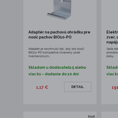
Adaptér na pachovú ohrádku pre
Elektr
nosič pachov BIO10-PO
zver, 
napáj
Adaptér je navrhnutý tak, aby bol nosič
Sada el
BIO10-PO kompletne chránený pred
priestor
mechanickým…
doby…
Skladom u dodávateľa 5 alebo
Sklad
viac ks – dodanie do 10 dní
viac k
1,17 €
DETAIL
19
8156