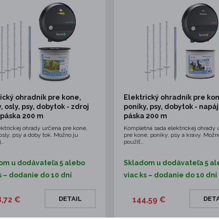
ický ohradník pre kone,
Elektrický ohradník pre ko
, osly, psy, dobytok - zdroj
poníky, psy, dobytok - napáj
 páska 200 m
páska 200 m
ektrickej ohrady určená pre kone,
Kompletná sada elektrickej ohrady 
osly, psy a doby tok. Možno ju
pre kone, poníky, psy a kravy. Možn
j…
použiť…
om u dodávateľa 5 alebo
Skladom u dodávateľa 5 al
s – dodanie do 10 dní
viac ks – dodanie do 10 dní
8,72 €
DETAIL
144,59 €
DETA