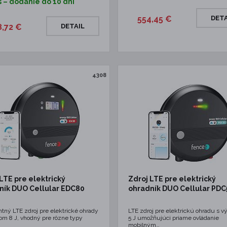
s – dodanie do 10 dní
554,45 €
DETA
8,72 €
DETAIL
4308
LTE pre elektrický
Zdroj LTE pre elektrický
ník DUO Cellular EDC80
ohradník DUO Cellular PDC
ntný LTE zdroj pre elektrické ohrady
LTE zdroj pre elektrickú ohradu s 
om 8 J, vhodný pre rôzne typy
5 J umožňujúci priame ovládanie
mobilným…