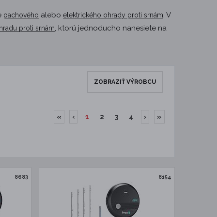
e
alebo
. V
pachového
elektrického ohrady proti srnám
, ktorú jednoducho nanesiete na
radu proti srnám
ZOBRAZIŤ VÝROBCU
«
‹
1
2
3
4
›
»
8683
8154