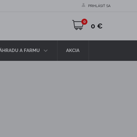
PRIHLÁSIŤ SA
0
0 €
ZÁHRADU A FARMU
AKCIA