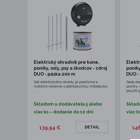
Elektrický ohradník pre kone,
Elektr
poníky, osly, psy a škodcov - zdroj
poníky
DUO - páska 200 m
DUO -
Set elektrického ohrady je praktické a
Sada el
mobilné riešenie s jednoduchou inštaláciou.
poníky, 
…
použiť a
Skladom u dodávateľa 5 alebo
Sklad
viac ks – dodanie do 10 dní
viac k
139,94 €
DETAIL
14