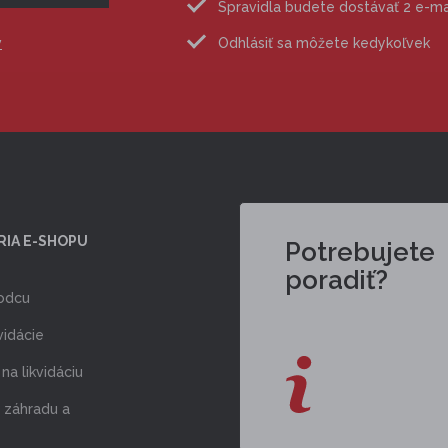
Spravidla budete dostávať 2 e-m
v
Odhlásiť sa môžete kedykoľvek
RIA E-SHOPU
Potrebujete
poradiť?
odcu
vidácie
na likvidáciu
 záhradu a