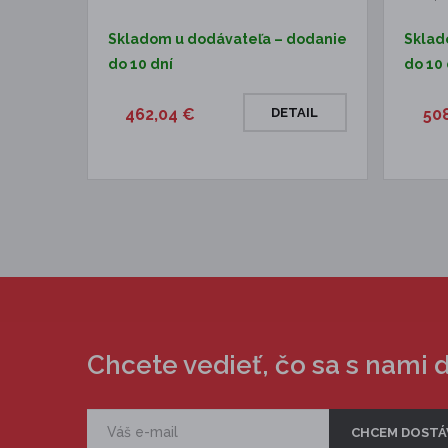
Skladom u dodávateľa – dodanie
Sklad
do 10 dní
do 10 
462,04 €
DETAIL
50
Chcete vedieť, čo sa s nami 