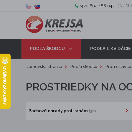
+420 602 486 042
(Po-Št: 
PODĽA ŠKODCU
PODĽA LIKVIDÁCIE
Domovská stránka
Podľa škodcu
Proti cicavc
PROSTRIEDKY NA O
Pachové ohrady proti srnám
(36)