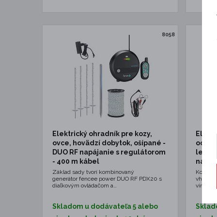
8058
Elektrický ohradník pre kozy,
Elektr
ovce, hovädzí dobytok, ošípané -
ochran
DUO RF napájanie s regulátorom
lesne
- 400 m kábel
napáj
Základ sady tvorí kombinovaný
Komplet
generátor fencee power DUO RF PDX20 s
vhodná 
diaľkovým ovládačom a…
vinohrad
Skladom u dodávateľa 5 alebo
Sklad