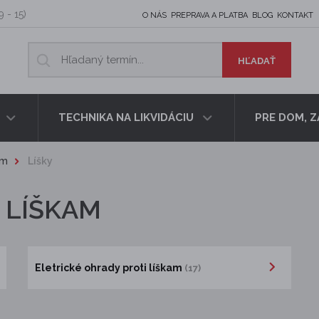
9 - 15)
O NÁS
PREPRAVA A PLATBA
BLOG
KONTAKT
TECHNIKA NA LIKVIDÁCIU
PRE DOM, 
om
Líšky
 LÍŠKAM
Eletrické ohrady proti líškam
(17)