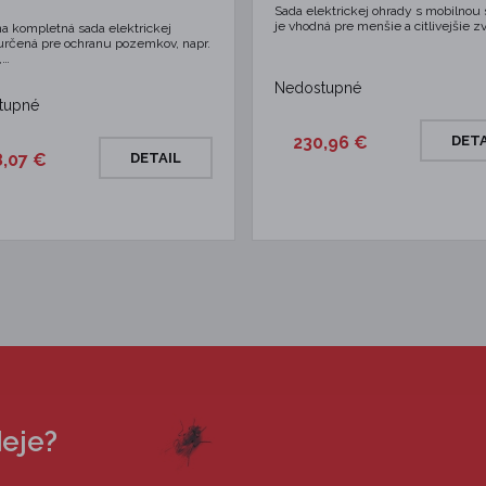
Sada elektrickej ohrady s mobilnou 
je vhodná pre menšie a citlivejšie zv
na kompletná sada elektrickej
určená pre ochranu pozemkov, napr.
,…
Nedostupné
tupné
230,96 €
DETA
8,07 €
DETAIL
deje?