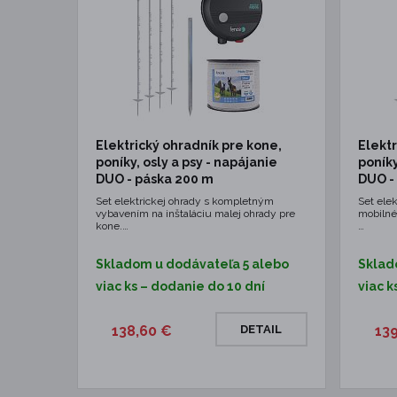
Elektrický ohradník pre kone,
Elektr
poníky, osly a psy - napájanie
poníky
DUO - páska 200 m
DUO -
Set elektrickej ohrady s kompletným
Set elek
vybavením na inštaláciu malej ohrady pre
mobilné
kone.…
…
Skladom u dodávateľa 5 alebo
Sklad
viac ks – dodanie do 10 dní
viac k
138,60 €
DETAIL
13