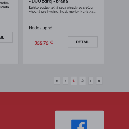
- DUO zdroj - brána
sieťou
ieratá,…
Ľahko zostaviteľná sada ohrady so sieťou
vhodná pre hydinu, husi, morky, kuriatka.…
Nedostupné
IL
355,75 €
DETAIL
«
‹
1
2
›
»