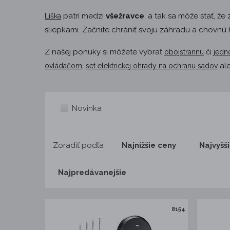
patrí medzi
všežravce
, a tak sa môže stať, 
Líška
sliepkami. Začnite chrániť svoju záhradu a chov
Z našej ponuky si môžete vybrať
či
obojstrannú
jedn
,
al
ovládačom
set elektrickej ohrady na ochranu sadov
Novinka
Zoradiť podľa
Najnižšie ceny
Najvyšš
Najpredávanejšie
8154