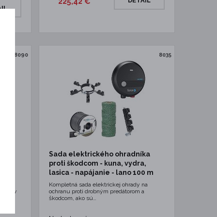
225,42 €
DETAIL
IL
8090
8035
s
ka
Sada elektrického ohradníka
esnej
proti škodcom - kuna, vydra,
00 m
lasica - napájanie - lano 100 m
Kompletná sada elektrickej ohrady na
 sadov
ochranu proti drobným predátorom a
škodcom, ako sú…