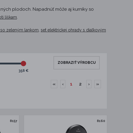
vocných plodoch. Napadnúť môže aj kurníky so
.
ti líškam
,
am so zeleným lankom
set elektrickej ohrady s diaľkovým
ZOBRAZIŤ VÝROBCU
356 €
«
‹
1
2
›
»
8157
8160