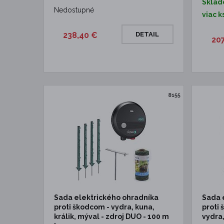
Sklad
Nedostupné
viac k
238,40 €
DETAIL
20
8155
Sada elektrického ohradníka
Sada 
proti škodcom - vydra, kuna,
proti 
králik, mýval - zdroj DUO - 100 m
vydra,