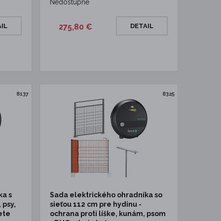
Nedostupné
IL
275,80 €
DETAIL
8137
8325
ka s
Sada elektrického ohradníka so
 psy,
sieťou 112 cm pre hydinu -
ete
ochrana proti líške, kunám, psom