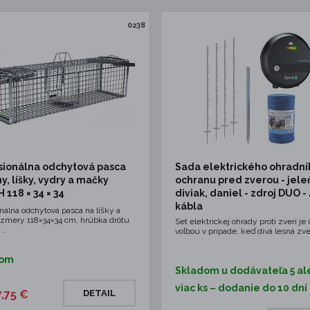
0238
sionálna odchytová pasca
Sada elektrického ohradní
y, líšky, vydry a mačky
ochranu pred zverou - jele
 118 × 34 × 34
diviak, daniel - zdroj DUO -
kábla
nálna odchytová pasca na líšky a
ozmery 118×34×34 cm, hrúbka drôtu
Set elektrickej ohrady proti zveri je
,…
voľbou v prípade, keď divá lesná zve
dom
Skladom u dodávateľa 5 al
viac ks – dodanie do 10 dní
7,75 €
DETAIL