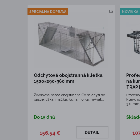
L2
ŠPECIÁLNA DOPRAVA
NOVINKA
Odchytová obojstranná klietka
Profe
1500×290×360 mm
na kun
TRAP H
Živolovná pasca obojstranná Čo sa chytí do
Profesio
pasce: líška, mačka, kuna, norka, mýval,…
kuny, r
3,0 mm
Do 15 dnů
Skla
156,54 €
DETAIL
10