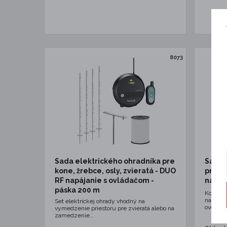
8073
Sada elektrického ohradníka pre
Sada 
kone, žrebce, osly, zvieratá - DUO
proti 
RF napájanie s ovládačom -
napáj
páska 200 m
Komplet
na ochr
Set elektrickej ohrady vhodný na
ovocné
vymedzenie priestoru pre zvieratá alebo na
zamedzenie…