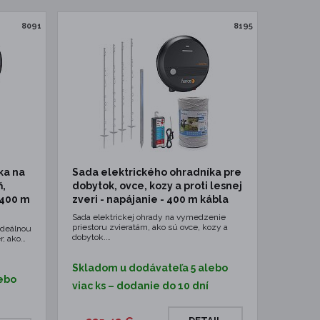
8091
8195
ka na
Sada elektrického ohradníka pre
ň,
dobytok, ovce, kozy a proti lesnej
 400 m
zveri - napájanie - 400 m kábla
Sada elektrickej ohrady na vymedzenie
priestoru zvieratám, ako sú ovce, kozy a
 ideálnou
dobytok.…
r, ako…
Skladom u dodávateľa 5 alebo
ebo
viac ks – dodanie do 10 dní