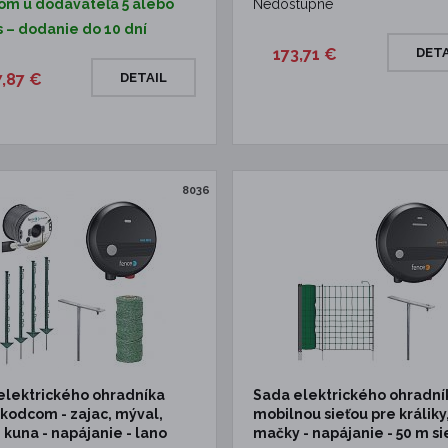
om u dodávateľa 5 alebo
Nedostupné
s – dodanie do 10 dní
173,71 €
DETA
7,87 €
DETAIL
8036
elektrického ohradníka
Sada elektrického ohradní
škodcom - zajac, mýval,
mobilnou sieťou pre králiky,
 kuna - napájanie - lano
mačky - napájanie - 50 m si