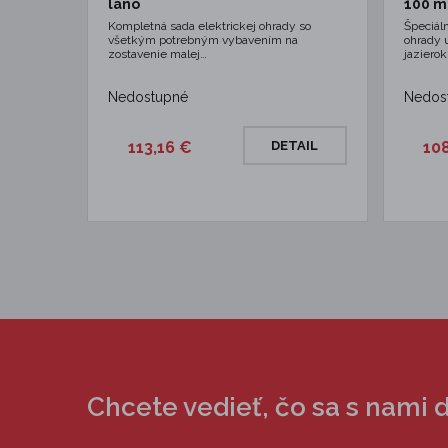
lano
100 m
Kompletná sada elektrickej ohrady so
Špeciál
všetkým potrebným vybavením na
ohrady 
zostavenie malej…
jazierok
Nedostupné
Nedos
113,16 €
DETAIL
10
Chcete vedieť, čo sa s nami 