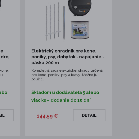
ne,
Elektrický ohradník pre kone,
zdroj
poníky, psy, dobytok - napájanie -
páska 200 m
kone,
Kompletná sada elektrickej ohrady určená
ju
pre kone, poníky, psy a kravy. Možno ju
použiť…
ebo
Skladom u dodávateľa 5 alebo
viac ks – dodanie do 10 dní
IL
144,59 €
DETAIL