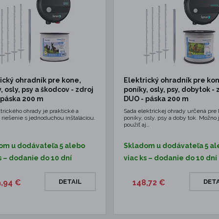
ický ohradník pre kone,
Elektrický ohradník pre ko
, osly, psy a škodcov - zdroj
poníky, osly, psy, dobytok - 
 páska 200 m
DUO - páska 200 m
trického ohrady je praktické a
Sada elektrickej ohrady určená pre 
 riešenie s jednoduchou inštaláciou.
poníky, osly, psy a doby tok. Možno 
použiť aj…
om u dodávateľa 5 alebo
Skladom u dodávateľa 5 al
s – dodanie do 10 dní
viac ks – dodanie do 10 dní
9,94 €
DETAIL
148,72 €
DETA