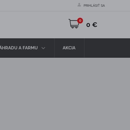
PRIHLÁSIŤ SA
0
0 €
ZÁHRADU A FARMU
AKCIA