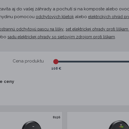
že zavíta aj do vašej záhrady a pochutí si na komposte alebo o
nú hydinu pomocou
alebo
odchytových klietok
elektrických ohrád pro
,
ostrannú odchytovú pascu na líšky
set elektrickej ohrady proti líšk
ebo
.
sadu elektrickej ohrady so sieťovým zdrojom proti líškam
Cena produktu
108 €
ie ceny
8156