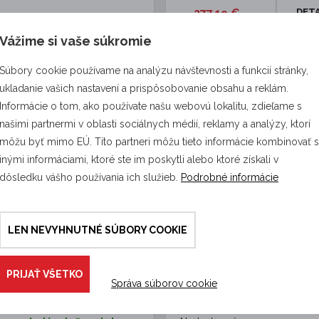
277,19 €
DETA
Vážime si vaše súkromie
Súbory cookie používame na analýzu návštevnosti a funkcií stránky,
8196
ukladanie vašich nastavení a prispôsobovanie obsahu a reklám.
Informácie o tom, ako používate našu webovú lokalitu, zdieľame s
našimi partnermi v oblasti sociálnych médií, reklamy a analýzy, ktorí
môžu byť mimo EÚ. Títo partneri môžu tieto informácie kombinovať 
inými informáciami, ktoré ste im poskytli alebo ktoré získali v
dôsledku vášho používania ich služieb.
Podrobné informácie
elektrického ohradníka
Sada elektrického ohradní
LEN NEVYHNUTNÉ SÚBORY COOKIE
čiernej, lesnej, srnčej zveri -
proti danielom, jeleňom, l
anie - 400 m kábel
zveri - napájanie - páska 2
ná sada elektrickej ohrady vhodná
Sada elektrickej ohrady určená
PRIJAŤ VŠETKO
anu pozemku, poľa, vinohradu,
predovšetkým ako ochrana záhrad a
Správa súborov cookie
ho…
pred lesnou zverou…