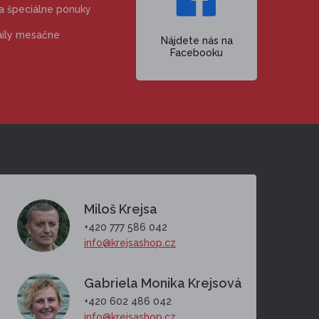
 a špeciálne ponuky
aily mesačne
Nájdete nás na
Facebooku
Miloš Krejsa
+420 777 586 042
info@krejsashop.cz
Gabriela Monika Krejsová
+420 602 486 042
info@krejsashop.cz