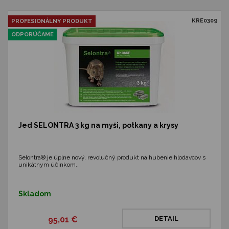
KRE0309
PROFESIONÁLNY PRODUKT
ODPORÚČAME
Jed SELONTRA 3 kg na myši, potkany a krysy
Selontra® je úplne nový, revolučný produkt na hubenie hlodavcov s
unikátnym účinkom.…
Skladom
95,01 €
DETAIL