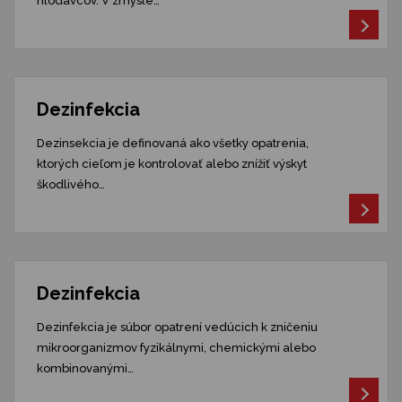
hlodavcov. V zmysle…
Dezinfekcia
Dezinsekcia je definovaná ako všetky opatrenia,
ktorých cieľom je kontrolovať alebo znížiť výskyt
škodlivého…
Dezinfekcia
Dezinfekcia je súbor opatrení vedúcich k zničeniu
mikroorganizmov fyzikálnymi, chemickými alebo
kombinovanými…