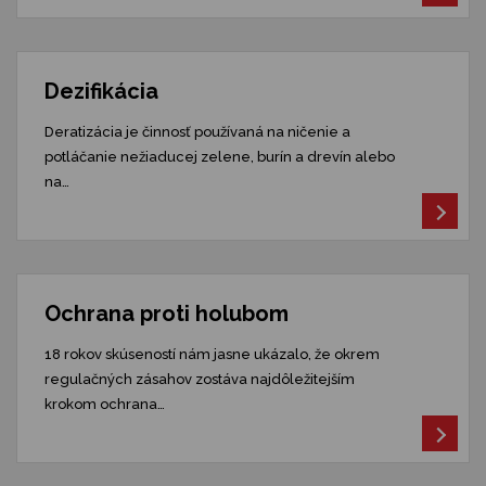
Dezifikácia
Deratizácia je činnosť používaná na ničenie a
potláčanie nežiaducej zelene, burín a drevín alebo
na…
Ochrana proti holubom
18 rokov skúseností nám jasne ukázalo, že okrem
regulačných zásahov zostáva najdôležitejším
krokom ochrana…