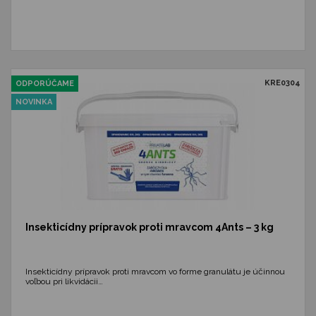
KRE0304
ODPORÚČAME
NOVINKA
Insekticídny prípravok proti mravcom 4Ants – 3 kg
Insekticídny prípravok proti mravcom vo forme granulátu je účinnou
voľbou pri likvidácii…