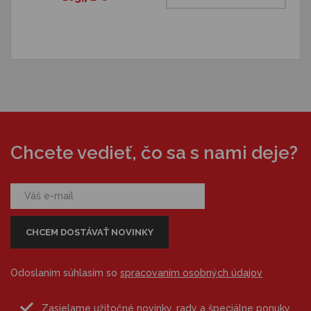
Chcete vedieť, čo sa s nami deje?
Odoslaním súhlasím so
spracovaním osobných údajov
Zasielame užitočné novinky, rady a špeciálne ponuky