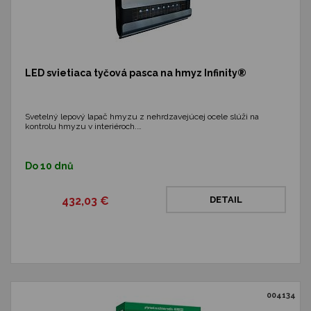
LED svietiaca tyčová pasca na hmyz Infinity®
Svetelný lepový lapač hmyzu z nehrdzavejúcej ocele slúži na
kontrolu hmyzu v interiéroch.…
Do 10 dnů
432,03 €
DETAIL
004134