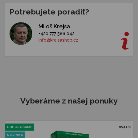
Potrebujete poradiť?
Miloš Krejsa
+420 777 586 042
info@krejsashop.cz
Vyberáme z našej ponuky
004135
ODPORÚČAME
NOVINKA