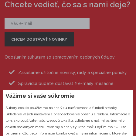
Chcete vedieť, čo sa s nami deje?
Odoslaním súhlasím so
spracovaním osobných údajov
Zasielame užitočné novinky, rady a špeciálne ponuky
Spravidla budete dostávať 2 e-maily mesačne
Odhlásiť sa môžete kedykoľvek
Vážime si vaše súkromie
Súbory cookie používame na analýzu návštevnosti a funkcií stránky,
ukladanie vašich nastavení a prispôsobovanie obsahu a reklám. Informácie o
tom, ako používate našu webovú lokalitu, zdieľame s našimi partnermi v
oblasti sociálnych médií, reklamy a analýzy, ktorí môžu byť mimo EÚ. Títo
partneri môžu tieto informácie kombinovať s inými informáciami, ktoré ste