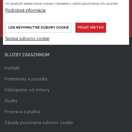
im poskytli alebo ktoré získali v dôsledku vášho používania ich služieb.
Nájdete nás na Facebooku
Podrobné informácie
LEN NEVYHNUTNÉ SÚBORY COOKIE
PRIJAŤ VŠETKO
Správa súborov cookie
SLUŽBY ZÁKAZNÍKOM
Kontakt
Podmienky a pravidlá
Odstúpenie od zmluvy
Služby
Preprava a platba
Zásady používania súborov cookie