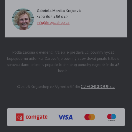
Gabriela Monika Krejsová
+420 602 486 042
info@krejsashop.cz
Podľa zákona o evidencii tržieb je predávajúci povinný vydať
kupujúcemu účtenku. Zároveň je povinný zaevidovať prijatú tržbu u
správcu dane online; v prípade technickej poruchy najneskôr do 48
hodín.
CZECHGROUP.cz
© 2026 Krejsashop.cz Vyrobilo štúdio