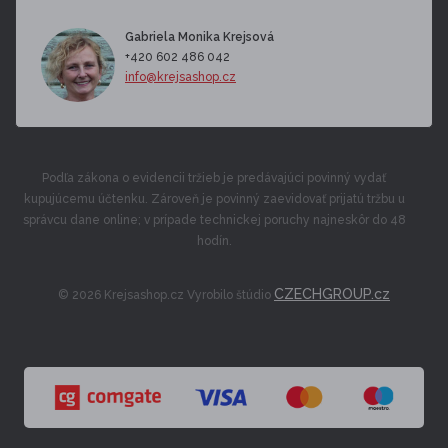
Gabriela Monika Krejsová
+420 602 486 042
info@krejsashop.cz
Podľa zákona o evidencii tržieb je predávajúci povinný vydať
kupujúcemu účtenku. Zároveň je povinný zaevidovať prijatú tržbu u
správcu dane online; v prípade technickej poruchy najneskôr do 48
hodín.
CZECHGROUP.cz
© 2026 Krejsashop.cz Vyrobilo štúdio