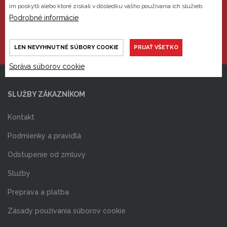
im poskytli alebo ktoré získali v dôsledku vášho používania ich služieb.
Nájdete nás na Facebooku
Podrobné informácie
LEN NEVYHNUTNÉ SÚBORY COOKIE
PRIJAŤ VŠETKO
Správa súborov cookie
SLUŽBY ZÁKAZNÍKOM
Kontakt
Podmienky a pravidlá
Odstúpenie od zmluvy
Služby
Preprava a platba
Zásady používania súborov cookie