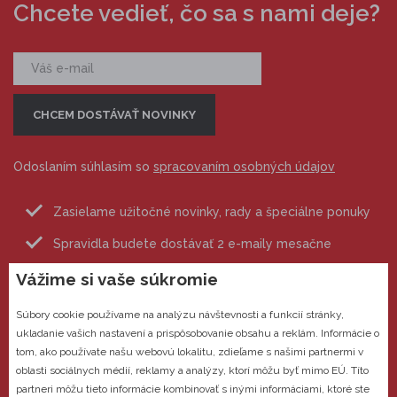
Chcete vedieť, čo sa s nami deje?
Odoslaním súhlasím so
spracovaním osobných údajov
Zasielame užitočné novinky, rady a špeciálne ponuky
Spravidla budete dostávať 2 e-maily mesačne
Odhlásiť sa môžete kedykoľvek
Vážime si vaše súkromie
Súbory cookie používame na analýzu návštevnosti a funkcií stránky,
ukladanie vašich nastavení a prispôsobovanie obsahu a reklám. Informácie o
tom, ako používate našu webovú lokalitu, zdieľame s našimi partnermi v
oblasti sociálnych médií, reklamy a analýzy, ktorí môžu byť mimo EÚ. Títo
partneri môžu tieto informácie kombinovať s inými informáciami, ktoré ste