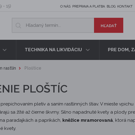
9 - 15)
O NÁS
PREPRAVA A PLATBA
BLOG
KONTAKT
TECHNIKA NA LIKVIDÁCIU
PRE DOM, 
 rastlín
Ploštice
NIE PLOŠTÍC
 prepichovaním pletív a saním rastlinných štiav. V mieste vpich
várajú sa žlté až čierne škvrny. Silno napadnuté kvety a plody 
 na paradajkách a paprikách,
kněžice mramorovaná
, ktorá na
é kvety.