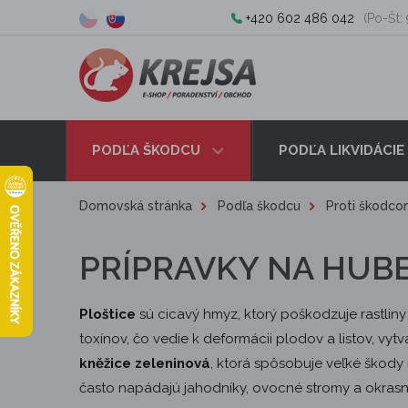
+420 602 486 042
(Po-Št: 
PODĽA ŠKODCU
PODĽA LIKVIDÁCIE
Domovská stránka
Podľa škodcu
Proti škodcom
PRÍPRAVKY NA HUBE
Ploštice
sú cicavý hmyz, ktorý poškodzuje rastliny
toxínov, čo vedie k deformácii plodov a listov, vyt
kněžice zeleninová
, ktorá spôsobuje veľké škody
často napádajú jahodníky, ovocné stromy a okrasn