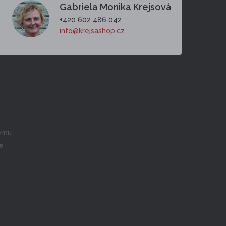
Gabriela Monika Krejsová
+420 602 486 042
info@krejsashop.cz
cemu
ne