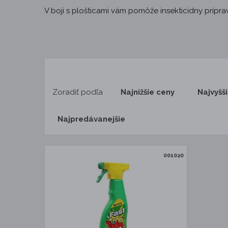
V boji s plošticami vám pomôže insekticídny prípr
Zoradiť podľa
Najnižšie ceny
Najvyšš
Najpredávanejšie
001020