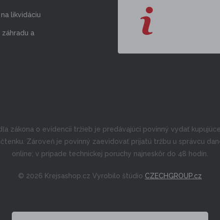
na likvidáciu
 záhradu a
ľa zákona o evidencii tržieb je predávajúci povinný vydať kupujú
čtenku. Zároveň je povinný zaevidovať prijatú tržbu u správcu da
online; v prípade technickej poruchy najneskôr do 48 hodín.
© 2026 Krejsashop.cz Vyrobilo štúdio
CZECHGROUP.cz