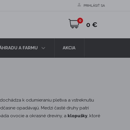
PRIHLÁSIŤ SA
0
0 €
ZÁHRADU A FARMU
AKCIA
u dochádza k odumieraniu pletiva a vstreknutiu
predčasne opadávajú. Medzi časté druhy patrí
páda ovocie a okrasné dreviny, a
klopušky
, ktoré