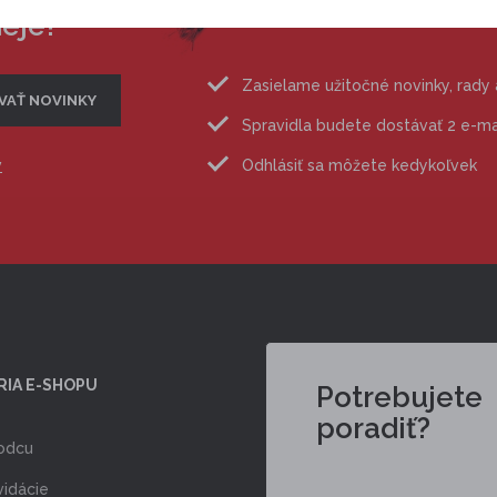
deje?
Zasielame užitočné novinky, rady
Spravidla budete dostávať 2 e-m
v
Odhlásiť sa môžete kedykoľvek
RIA E-SHOPU
Potrebujete
poradiť?
odcu
vidácie