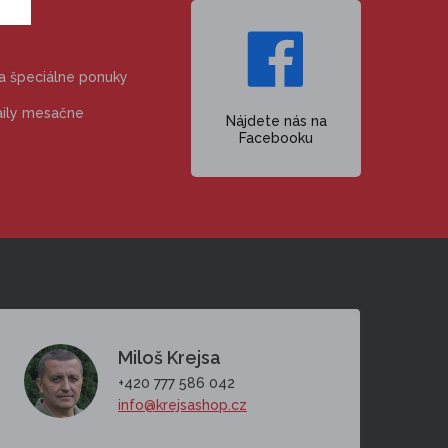
 a špeciálne ponuky
aily mesačne
Nájdete nás na
Facebooku
Miloš Krejsa
+420 777 586 042
info@krejsashop.cz