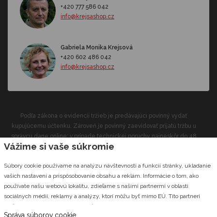
+420 777 586 042
info@krejsashop.cz
Gabriela Monika Krejsová
+420 602 486 042
info@krejsashop.cz
Podľa zákona o evidencii tržieb je predávajúci povinný vydať
kupujúcemu účtenku. Zároveň je povinný zaevidovať prijatú tržbu u
správcu dane online; v prípade technickej poruchy najneskôr do 48
Vážime si vaše súkromie
hodín.
Súbory cookie používame na analýzu návštevnosti a funkcií stránky, ukladanie
CZECHGROUP.cz
© 2026 Krejsashop.cz Vyrobilo štúdio
vašich nastavení a prispôsobovanie obsahu a reklám. Informácie o tom, ako
používate našu webovú lokalitu, zdieľame s našimi partnermi v oblasti
sociálnych médií, reklamy a analýzy, ktorí môžu byť mimo EÚ. Títo partneri
môžu tieto informácie kombinovať s inými informáciami, ktoré ste im poskytli
Správa súborov cookie