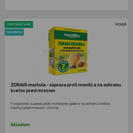
003258
ODPORÚČAME
NOVINKA
ZDRAVÁ marhuľa - súprava proti monílii a na ochranu
kvetov pred mrazom
Fungicídna súprava proti moníliovej spále a na ochranu kvetov
marhúľ pred mrazom. Účinné…
Skladom