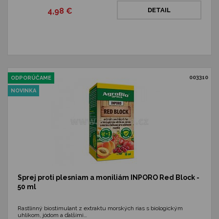
4,98 €
DETAIL
003310
ODPORÚČAME
NOVINKA
Sprej proti plesniam a moniliám INPORO Red Block -
50 ml
Rastlinný biostimulant z extraktu morských rias s biologickým
uhlíkom, jódom a ďalšími…