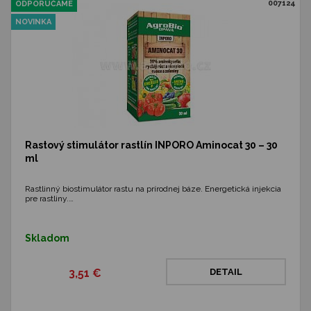
007124
ODPORÚČAME
NOVINKA
Rastový stimulátor rastlín INPORO Aminocat 30 – 30
ml
Rastlinný biostimulátor rastu na prírodnej báze. Energetická injekcia
pre rastliny.…
Skladom
3,51 €
DETAIL