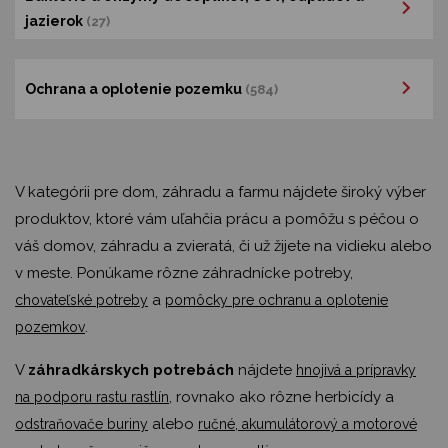
jazierok
(27)
Ochrana a oplotenie pozemku
(584)
V kategórii pre dom, záhradu a farmu nájdete široký výber
produktov, ktoré vám uľahčia prácu a pomôžu s péčou o
váš domov, záhradu a zvieratá, či už žijete na vidieku alebo
v meste. Ponúkame rôzne záhradnícke potreby,
a
chovateľské potreby
pomôcky pre ochranu a oplotenie
.
pozemkov
V
záhradkárskych potrebách
nájdete
hnojivá a prípravky
, rovnako ako rôzne herbicídy a
na podporu rastu rastlín
alebo
odstraňovače buriny
ručné, akumulátorový a motorové