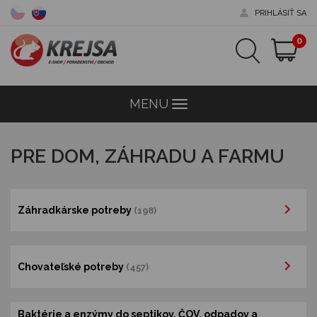
PRIHLÁSIŤ SA
0
MENU
Menu
PRE DOM, ZÁHRADU A FARMU
Záhradkárske potreby
(198)
Chovateľské potreby
(457)
Baktérie a enzýmy do septikov, ČOV, odpadov a