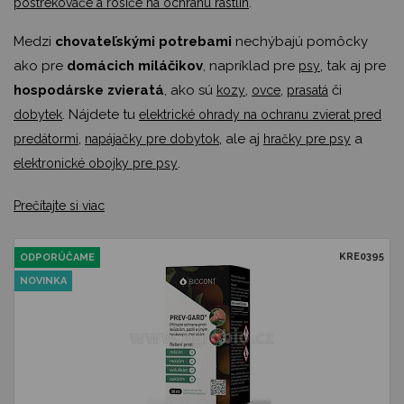
.
postrekovače a rosiče na ochranu rastlín
Medzi
chovateľskými potrebami
nechýbajú pomôcky
ako pre
domácich miláčikov
, napríklad pre
, tak aj pre
psy
hospodárske zvieratá
, ako sú
,
,
či
kozy
ovce
prasatá
. Nájdete tu
dobytek
elektrické ohrady na ochranu zvierat pred
,
, ale aj
a
predátormi
napájačky pre dobytok
hračky pre psy
.
elektronické obojky pre psy
Prečítajte si viac
KRE0395
ODPORÚČAME
NOVINKA