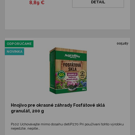
8,89 €
DETAIL
005287
ODPORÚČAME
NOVINKA
Hnojivo pre okrasné záhrady Fosfátové sklá
granulát, 200 g
P102 Uchovávajte mimo dosahu detíP270 Pri používaní tohto výrobku
nejedzte, nepite…