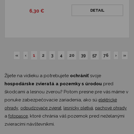
6,30 €
DETAIL
«
‹
1
2
3
4
20
39
57
76
›
»
Žijete na vidieku a potrebujete
ochrániť
svoje
hospodárske zvieratá a pozemky s úrodou
pred
škodcami a lesnou zverou? Potom presne pre vás máme v
ponuke zabezpečovacie zariadenia, ako sú
elektrické
,
,
,
ohrady
odpudzovače zvierat
lesnícky pletivá
pachové ohrady
a
, ktoré chránia váš pozemok pred neželanými
fotopasce
zvieracími návštevníkmi.