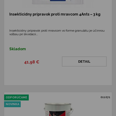
Insekticídny prípravok proti mravcom 4Ants – 3 kg
Insekticídny prípravok proti mravcom vo forme granulátu je účinnou
voľbou pri likvidácii…
Skladom
41,98 €
DETAIL
011071
ODPORÚČAME
NOVINKA