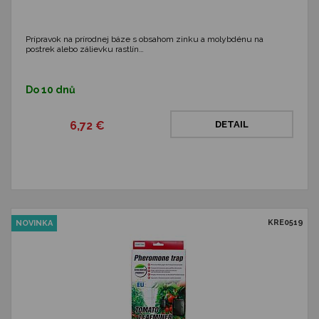
Prípravok na prírodnej báze s obsahom zinku a molybdénu na
postrek alebo zálievku rastlín…
Do 10 dnů
6,72 €
DETAIL
KRE0519
NOVINKA