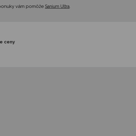
ej ponuky vám pomôže
.
Sanium Ultra
ie ceny