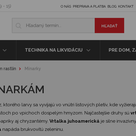
9 - 15)
O NÁS
PREPRAVA A PLATBA
BLOG
KONTAKT
TECHNIKA NA LIKVIDÁCIU
PRE DOM, 
 rastlín
Mínarky
ÍNARKÁM
ktorého larvy sa vyvíjajú vo vnútri listových pletív, kde vyžier
 listoch po vpichoch dospelým hmyzom. Najčastejšie druhy sú
vr
apriky aj chryzantémy.
Vrtalka juhoamerická
je silne invazívn
á
napáda brukvovitú zeleninu.