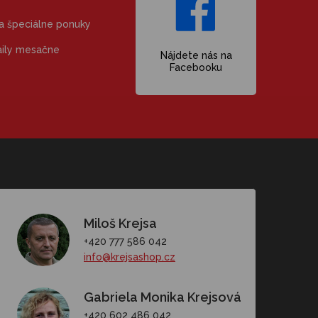
 a špeciálne ponuky
aily mesačne
Nájdete nás na
Facebooku
Miloš Krejsa
+420 777 586 042
info@krejsashop.cz
Gabriela Monika Krejsová
+420 602 486 042