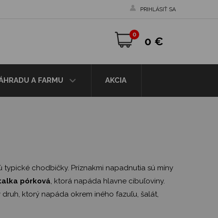
PRIHLÁSIŤ SA
0
0 €
ZÁHRADU A FARMU
AKCIA
ajú typické chodbičky. Príznakmi napadnutia sú míny
talka pórková
, ktorá napáda hlavne cibuľoviny.
y druh, ktorý napáda okrem iného fazuľu, šalát,