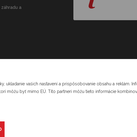
 záhradu a
ľa zákona o evidencii tržieb je predávajúci povinný vydať kupujú
čtenku. Zároveň je povinný zaevidovať prijatú tržbu u správcu da
online; v prípade technickej poruchy najneskôr do 48 hodín.
ky, ukladanie vašich nastavení a prispôsobovanie obsahu a reklám. In
ktorí môžu byť mimo EÚ. Títo partneri môžu tieto informácie kombinovať
© 2026 Krejsashop.cz Vyrobilo štúdio
CZECHGROUP.cz
O