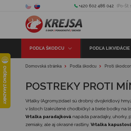
+420 602 486 042
(Po-Št: 
PODĽA ŠKODCU
PODĽA LIKVIDÁCIE
Domovská stránka
Podľa škodcu
Proti škodcom
POSTREKY PROTI M
Vrtalky (Agromyzidae) sú drobný dvojkrídlový hmyz, 
v listoch (zakrútené chodbičky) a biele bodky na
Vrtalka paradajková
napáda paradajky, uhorky, p
zemiaky, ale aj okrasné rastliny.
Vrtalka kapustov