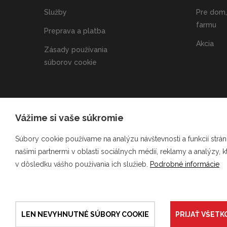
Služby
Pre dom,
farmu
Preprava a platba
Akcia
Zásady používania
súborov cookie
Pod
Vážime si vaše súkromie
ú
Súbory cookie používame na analýzu návštevnosti a funkcií strán
našimi partnermi v oblasti sociálnych médií, reklamy a analýzy, 
v dôsledku vášho používania ich služieb.
Podrobné informácie
LEN NEVYHNUTNÉ SÚBORY COOKIE
PRIJAŤ VŠETK