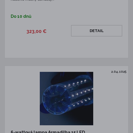
Do 10 dnů
323,00 €
DETAIL
2.04.1025
6-wattová lampa Armadilha 15 LED