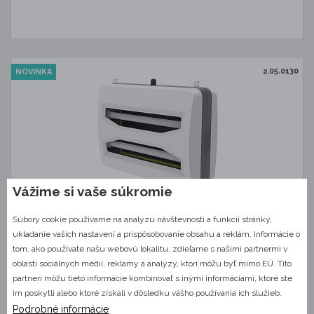
2.05.0130
NOVINKA
Vážime si vaše súkromie
Svetelný lepový lapač hmyzu I-trap 125 LED WP IP 65
Súbory cookie používame na analýzu návštevnosti a funkcií stránky,
ukladanie vašich nastavení a prispôsobovanie obsahu a reklám. Informácie o
tom, ako používate našu webovú lokalitu, zdieľame s našimi partnermi v
Efektívny a overený dizajn lapača hmyzu I-trap 125 LED je ideálne
oblasti sociálnych médií, reklamy a analýzy, ktorí môžu byť mimo EÚ. Títo
riešenie na hubenie…
partneri môžu tieto informácie kombinovať s inými informáciami, ktoré ste
im poskytli alebo ktoré získali v dôsledku vášho používania ich služieb.
Do 10 dnů
Podrobné informácie