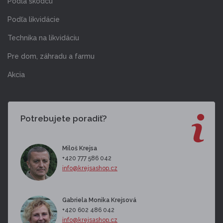
Podľa škodcu
Podľa likvidácie
Technika na likvidáciu
Pre dom, záhradu a farmu
Akcia
Potrebujete poradiť?
Miloš Krejsa
+420 777 586 042
info@krejsashop.cz
Gabriela Monika Krejsová
+420 602 486 042
info@krejsashop.cz