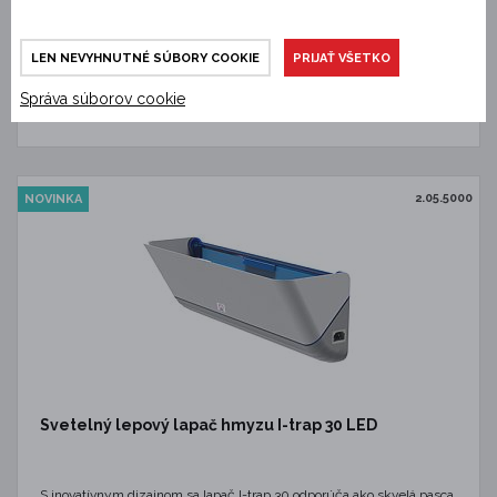
564,18 €
DETAIL
LEN NEVYHNUTNÉ SÚBORY COOKIE
PRIJAŤ VŠETKO
Správa súborov cookie
2.05.5000
NOVINKA
Svetelný lepový lapač hmyzu I-trap 30 LED
S inovatívnym dizajnom sa lapač I-trap 30 odporúča ako skvelá pasca