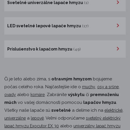
Svetelné univerzálne lapače hmyzu
(1)
LED svetelné lepové lapače hmyzu
(17)
Príslušenstvo k lapačom hmyzu
(49)
Či je leto alebo zima, s
otravným hmyzom
bojujeme
počas celého roka. Najčastejšie ide o
,
,
muchy
osy a sršne
alebo
. Zabránite
výskytu
či
premnoženiu
ovady
komáre
múch
vo vašej domácnosti pomocou
lapačov hmyzu
.
Všetky naše lapače sú
svetelné
a delíme ich na
,
elektrické
a
. Veľmi odporúčame
univerzálne
lepové
svetelný elektrický
alebo
lapač hmyzu Exocutor EX 30
univerzálny lapač hmyzu