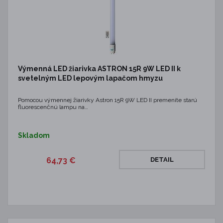
Výmenná LED žiarivka ASTRON 15R 9W LED II k
svetelným LED lepovým lapačom hmyzu
Pomocou výmennej žiarivky Astron 15R 9W LED II premeníte starú
fluorescenčnú lampu na…
Skladom
64,73 €
DETAIL