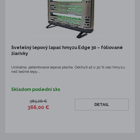
Svetelný lepový lapač hmyzu Edge 30 – fóliované
žiarivky
Unikátna, patentovaná lepová plocha. Odchytí až o 30 % viac hmyzu
než bežné lepy.…
Skladom poslední 1ks
385,26 €
DETAIL
366,00 €