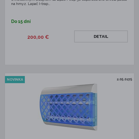
na hmyz. Lapač I-trap…
Do 15 dní
200,00 €
DETAIL
2.05.0275
NOVINKA