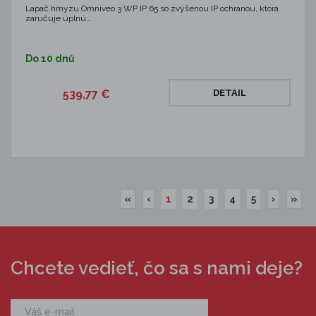
Lapač hmyzu Omniveo 3 WP IP 65 so zvýšenou IP ochranou, ktorá
zaručuje úplnú…
Do 10 dnů
539,77 €
DETAIL
«
‹
1
2
3
4
5
›
»
Chcete vedieť, čo sa s nami deje?