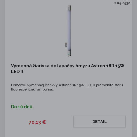
2.04.0530
Výmenná žiarivka do lapačov hmyzu Astron 18R 15W
LED II
Pomocou výmennej žiarivky Astron 18R 15W LED II premeníte starú
fluorescenčnú lampu na…
Do 10 dnů
70,13 €
DETAIL