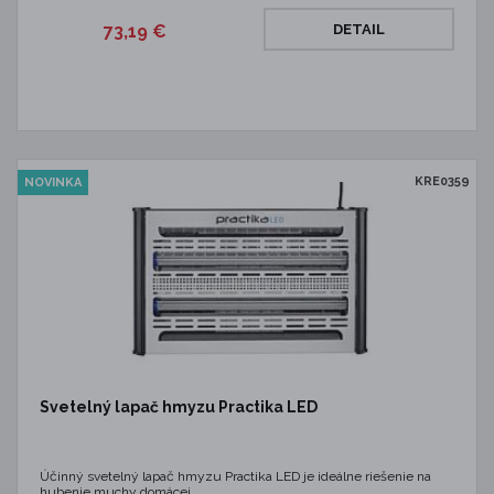
73,19 €
DETAIL
KRE0359
NOVINKA
Svetelný lapač hmyzu Practika LED
Účinný svetelný lapač hmyzu Practika LED je ideálne riešenie na
hubenie muchy domácej,…