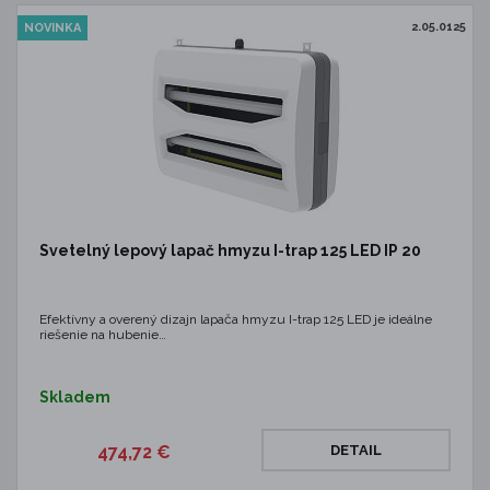
2.05.0125
NOVINKA
Svetelný lepový lapač hmyzu I-trap 125 LED IP 20
Efektívny a overený dizajn lapača hmyzu I-trap 125 LED je ideálne
riešenie na hubenie…
Skladem
474,72 €
DETAIL