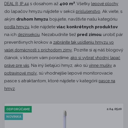
2
s dosahom až
400 m
. Všetky
DEAL R, IP 44
lepové plochy
do lapačov hmyzu nájdete v sekcii
. Ak viete, s
príslušenstvo
akým
druhom hmyzu
bojujete, navštívte našu kategóriu
, kde nájdete
viac konkrétnych produktov
podľa hmyzu
na ich
. Nezabudnite tiež
pred zimou
urobiť pár
dezinsekciu
preventívnych krokov a
zabránite tak usídleniu hmyzu vo
. Pozrite si aj náš blogový
vašej domácnosti s príchodom zimy
článok, v ktorom vám poradíme,
ako si vybrať vhodný lapač
. Na iný lietajúci hmyz, ako sú
a
práve pre vás
vínne mušky
, sú vhodnejšie lepové monitorovacie
potravinové moly
pasce s atraktantom, ktoré nájdete v kategórii
pasce na
.
hmyz
2.04.0520
ODPORÚČAME
NOVINKA