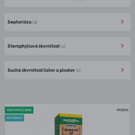
Septorióza
(3)
Stemphyliová škvrnitosť
(1)
Suchá škvrnitosť listov a plodov
(1)
003302
ODPORÚČAME
NOVINKA