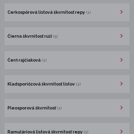
Cerkospórová listová škvrnitosť repy
(1)
Čierna škvrnitosť ruží
(5)
Čerň rajčiaková
(2)
Kladsporiózová škvrnitosť listov
(2)
Pleosporová škvrnitosť
(1)
Ramuláriová listová škvrnitosť repy
(1)