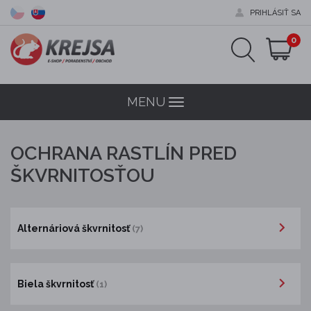
PRIHLÁSIŤ SA
0
MENU
Menu
OCHRANA RASTLÍN PRED
ŠKVRNITOSŤOU
Alternáriová škvrnitosť
(7)
Biela škvrnitosť
(1)