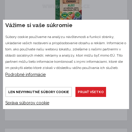
Vážime si vaše súkromie
Súbory cookie používame na analýzu návštevnosti a funkcií stránky,
INPORO Albit proti plesňovým ochoreniam 20 ml
ukladanie vašich nastavení a prispôsobovanie obsahu a reklám. Informácie o
tom, ako používate našu webovú lokalitu, zdieľame s našimi partnermi v
oblasti sociálnych médií, reklamy a analýzy, ktorí môžu byť mimo EÚ. Títo
Pomocný prípravok na ochranu rastlín. Na podporu zdravotného stavu
partneri môžu tieto informácie kombinovať s inými informáciami, ktoré ste
a zvýšenie odolnosti…
im poskytli alebo ktoré získali v dôsledku vášho používania ich služieb.
Podrobné informácie
Skladom
LEN NEVYHNUTNÉ SÚBORY COOKIE
PRIJAŤ VŠETKO
12,50 €
DETAIL
Správa súborov cookie