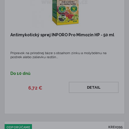
Antimykotický sprej INPORO Pro Mimozin HP - 50 ml
Prípravok na prírodnej báze s obsahom zinku a molybdénu na
postrek alebo zálievku rastlín…
Do 10 dnů
6,72 €
DETAIL
KRE0395
ODPORÚČAME