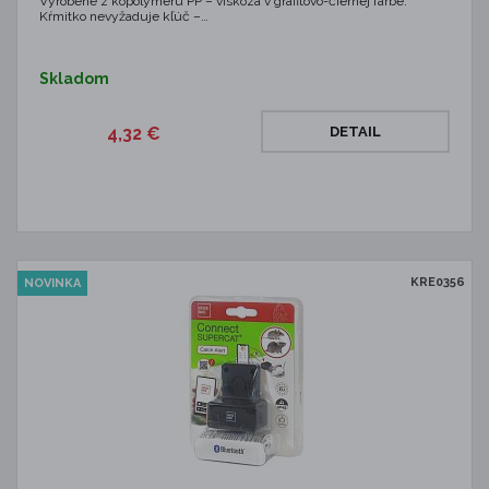
Vyrobené z kopolyméru PP – viskóza v grafitovo-čiernej farbe.
Kŕmitko nevyžaduje kľúč –…
Skladom
4,32 €
DETAIL
KRE0356
NOVINKA