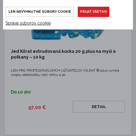
LEN NEVYHNUTNÉ SÚBORY COOKIE
PRIJAŤ VŠETKO
Správa súborov cookie
Jed Kilrat extrudovaná kocka 20 g plus na myši a
potkany – 10 kg
LEN PRE PROFESIONÁLNYCH UŽÍVATEĽOV KILRAT ® plus vyniká
svojou odolnosťou voči vlhku a je…
Do 10 dní
97,00 €
DETAIL