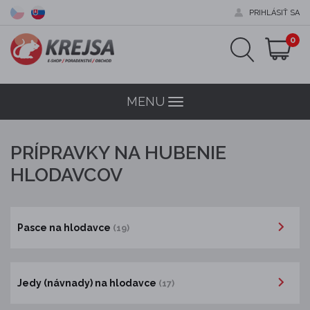
PRIHLÁSIŤ SA
0
MENU
Menu
PRÍPRAVKY NA HUBENIE
HLODAVCOV
Pasce na hlodavce
(19)
Jedy (návnady) na hlodavce
(17)