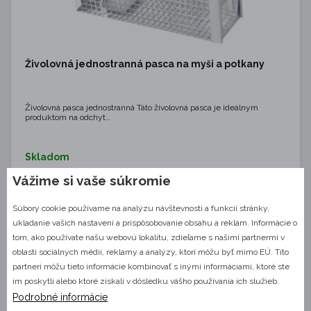
Živolovná jednostranná pasca na myši a potkany
Živolovná pasca jednostranná Táto živolovná pasca je ideálnym
produktom na odchyt…
Skladom
Vážime si vaše súkromie
36,70 €
DETAIL
Súbory cookie používame na analýzu návštevnosti a funkcií stránky,
ukladanie vašich nastavení a prispôsobovanie obsahu a reklám. Informácie o
tom, ako používate našu webovú lokalitu, zdieľame s našimi partnermi v
oblasti sociálnych médií, reklamy a analýzy, ktorí môžu byť mimo EÚ. Títo
partneri môžu tieto informácie kombinovať s inými informáciami, ktoré ste
im poskytli alebo ktoré získali v dôsledku vášho používania ich služieb.
KRE0059
PROFESIONÁLNY PRODUKT
Podrobné informácie