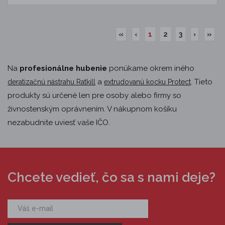
«
‹
1
2
3
›
»
Na
profesionálne hubenie
ponúkame okrem iného
a
. Tieto
deratizačnú nástrahu Ratkill
extrudovanú kocku Protect
produkty sú určené len pre osoby alebo firmy so
živnostenským oprávnením. V nákupnom košíku
nezabudnite uviesť vaše IČO.
Chcete vedieť, čo sa s nami deje?