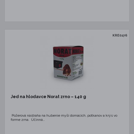
KRE0276
Jed na hlodavce Norat zrno – 140 g
Požerová nástraha na hubenie myší domácich, potkanov a krýs vo
forme zrna. Účinná…