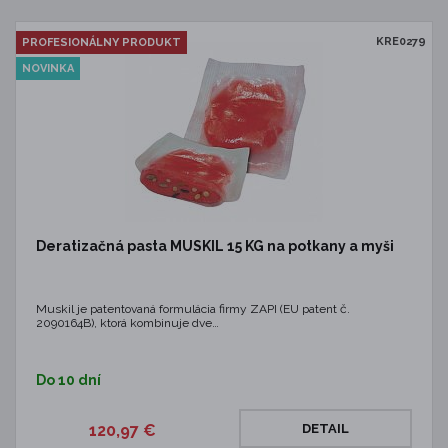
KRE0279
PROFESIONÁLNY PRODUKT
NOVINKA
Deratizačná pasta MUSKIL 15 KG na potkany a myši
Muskil je patentovaná formulácia firmy ZAPI (EU patent č.
2090164B), ktorá kombinuje dve…
Do 10 dní
120,97 €
DETAIL