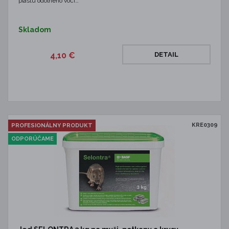
plastu odolného voči…
Skladom
4,10 €
DETAIL
KRE0309
PROFESIONÁLNY PRODUKT
ODPORÚČAME