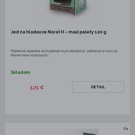
Jed na hlodavce Norat H – maxi palety 120 g
Požerová nástraha na hubenie myší domácich, potkanov a krýs vo
forme maxi voskových…
Skladom
3,71 €
DETAIL
S4