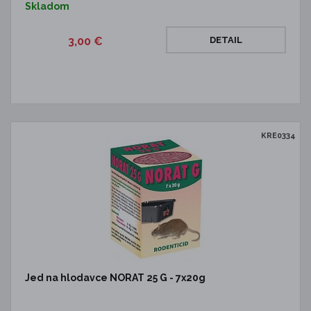
Skladom
3,00 €
DETAIL
KRE0334
Jed na hlodavce NORAT 25 G - 7x20g