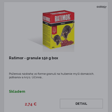
008057
Ratimor - granule 150 g box
Požerová nástraha vo forme granulí na hubenie myší domácich,
potkanov a krýs. Účinná…
Skladem
2,74 €
DETAIL