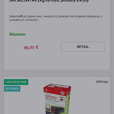
Jed SELONTRA 3 kg na myši, potkany a krysy
Selontra® je úplne nový, revolučný produkt na hubenie hlodavcov s
unikátnym účinkom.…
Skladom
95,01 €
DETAIL
KRE0357
ODPORÚČAME
NOVINKA