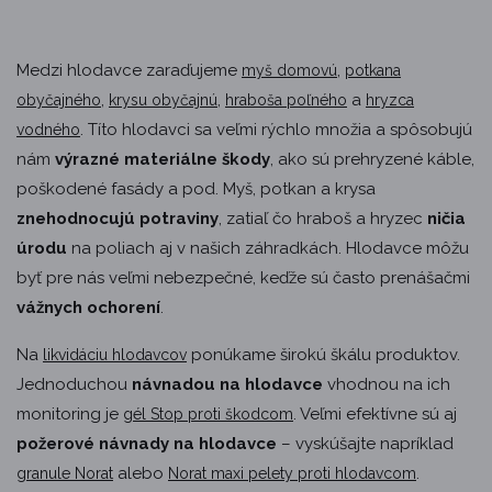
Medzi hlodavce zaraďujeme
,
myš domovú
potkana
,
,
a
obyčajného
krysu obyčajnú
hraboša poľného
hryzca
. Títo hlodavci sa veľmi rýchlo množia a spôsobujú
vodného
nám
výrazné materiálne škody
, ako sú prehryzené káble,
poškodené fasády a pod. Myš, potkan a krysa
znehodnocujú potraviny
, zatiaľ čo hraboš a hryzec
ničia
úrodu
na poliach aj v našich záhradkách. Hlodavce môžu
byť pre nás veľmi nebezpečné, keďže sú často prenášačmi
vážnych ochorení
.
Na
ponúkame širokú škálu produktov.
likvidáciu hlodavcov
Jednoduchou
návnadou na hlodavce
vhodnou na ich
monitoring je
. Veľmi efektívne sú aj
gél Stop proti škodcom
požerové návnady na hlodavce
– vyskúšajte napríklad
alebo
.
granule Norat
Norat maxi pelety proti hlodavcom