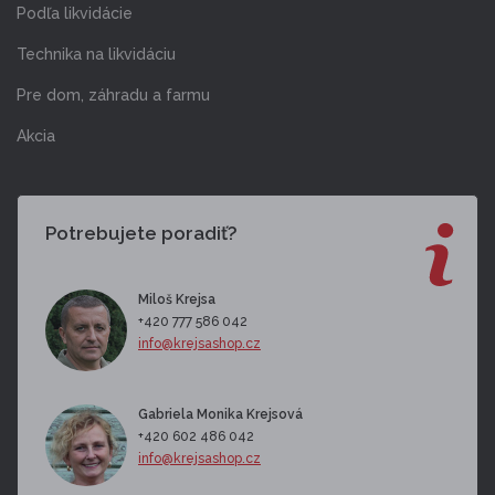
Podľa likvidácie
Technika na likvidáciu
Pre dom, záhradu a farmu
Akcia
Potrebujete poradiť?
Miloš Krejsa
+420 777 586 042
info@krejsashop.cz
Gabriela Monika Krejsová
+420 602 486 042
info@krejsashop.cz