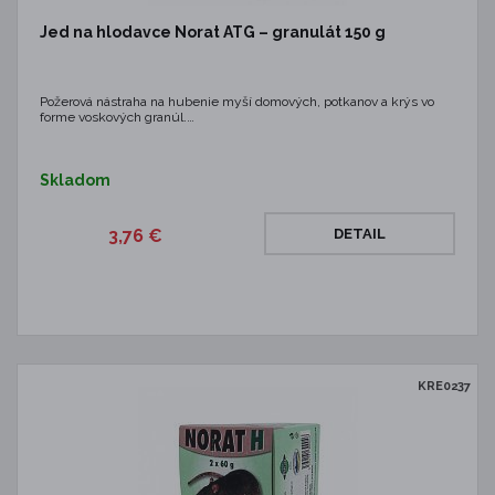
Jed na hlodavce Norat ATG – granulát 150 g
Požerová nástraha na hubenie myší domových, potkanov a krýs vo
forme voskových granúl.…
Skladom
3,76 €
DETAIL
KRE0237