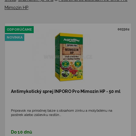
.
Mimozin HP
003302
ODPORÚČAME
NOVINKA
Antimykotický sprej INPORO Pro Mimozin HP - 50 ml
Prípravok na prírodnej báze s obsahom zinku a molybdénu na
postrek alebo zálievku rastlín…
Do 10 dnů