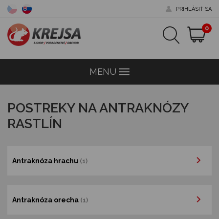
PRIHLÁSIŤ SA
0
MENU
Menu
POSTREKY NA ANTRAKNÓZY
RASTLÍN
Antraknóza hrachu
(1)
Antraknóza orecha
(1)