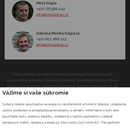
Miloš Krejsa
+420 777 586 042
info@krejsashop.cz
Gabriela Monika Krejsová
+420 602 486 042
info@krejsashop.cz
Podľa zákona o evidencii tržieb je predávajúci povinný vydať
kupujúcemu účtenku. Zároveň je povinný zaevidovať prijatú tržbu u
správcu dane online; v prípade technickej poruchy najneskôr do 48
Vážime si vaše súkromie
hodín.
Súbory cookie používame na analýzu návštevnosti a funkcií stránky, ukladanie
CZECHGROUP.cz
© 2026 Krejsashop.cz Vyrobilo štúdio
vašich nastavení a prispôsobovanie obsahu a reklám. Informácie o tom, ako
používate našu webovú lokalitu, zdieľame s našimi partnermi v oblasti
sociálnych médií, reklamy a analýzy, ktorí môžu byť mimo EÚ. Títo partneri
môžu tieto informácie kombinovať s inými informáciami, ktoré ste im poskytli