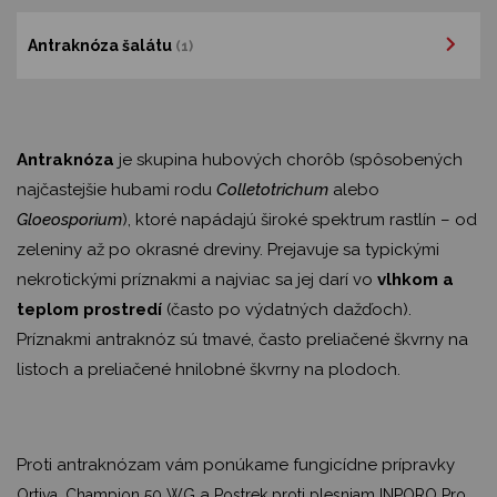
Antraknóza šalátu
(1)
Antraknóza
je skupina hubových chorôb (spôsobených
najčastejšie hubami rodu
Colletotrichum
alebo
Gloeosporium
), ktoré napádajú široké spektrum rastlín – od
zeleniny až po okrasné dreviny. Prejavuje sa typickými
nekrotickými príznakmi a najviac sa jej darí vo
vlhkom a
teplom prostredí
(často po výdatných dažďoch).
Príznakmi antraknóz sú tmavé, často preliačené škvrny na
listoch a preliačené hnilobné škvrny na plodoch.
Proti antraknózam vám ponúkame fungicídne prípravky
,
a
Ortiva
Champion 50 WG
Postrek proti plesniam INPORO Pro