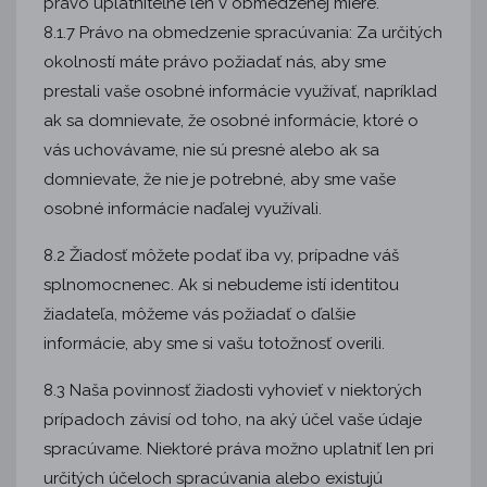
právo uplatniteľné len v obmedzenej miere.
8.1.7 Právo na obmedzenie spracúvania: Za určitých
okolností máte právo požiadať nás, aby sme
prestali vaše osobné informácie využívať, napríklad
ak sa domnievate, že osobné informácie, ktoré o
vás uchovávame, nie sú presné alebo ak sa
domnievate, že nie je potrebné, aby sme vaše
osobné informácie naďalej využívali.
8.2 Žiadosť môžete podať iba vy, prípadne váš
splnomocnenec. Ak si nebudeme istí identitou
žiadateľa, môžeme vás požiadať o ďalšie
informácie, aby sme si vašu totožnosť overili.
8.3 Naša povinnosť žiadosti vyhovieť v niektorých
prípadoch závisí od toho, na aký účel vaše údaje
spracúvame. Niektoré práva možno uplatniť len pri
určitých účeloch spracúvania alebo existujú