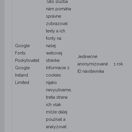
Táto služba
nám pomáha
správne
zobrazovať
texty a ich
fonty na
Google
našej
Fonts
webovej
Jedinečné
Poskytovateľ:
stránke.
anonymizované
1 rok
Google
Informácie z
ID návštevníka
Ireland
cookies
Limited
nijako
nevyužívame,
tretia strana
ich však
môže ďalej
používať a
analyzovať.