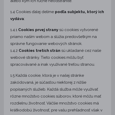
alebo kým ich ručne neodstránite.
1.4 Cookies ďalej delíme
podľa subjektu, ktorý ich
vydáva
:
1.4.1
Cookies prvej strany
sú cookies vytvorené
priamo naším webom a slúžia predovšetkým na
správne fungovanie webových stránok.
1.4.2
Cookies tretích strán
sú ukladané cez naše
webové stránky. Tieto cookies môžu byť
spracovávané a inak využívané treťou stranou.
1.5 Každá cookie, ktorá je v našej stránke
zakódovaná, je súčasťou niektorej z nižšie
popísaných služieb. Každá služba môže využívať
rôzne množstvo cookies súborov, ktoré môžu mať
rozdielnu životnosť. Väčšie množstvo cookies má
krátkodobú životnosť, pre vašu prehľadnosť však v