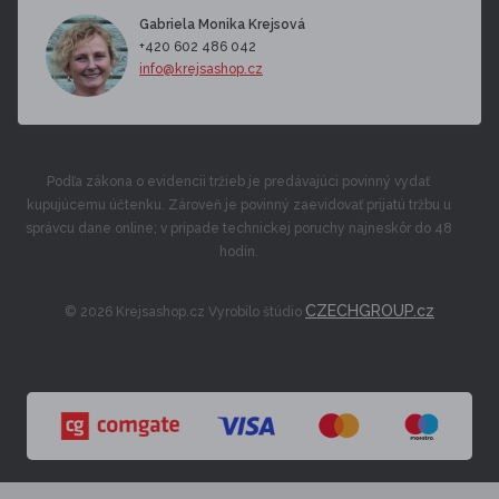
Gabriela Monika Krejsová
+420 602 486 042
info@krejsashop.cz
Podľa zákona o evidencii tržieb je predávajúci povinný vydať
kupujúcemu účtenku. Zároveň je povinný zaevidovať prijatú tržbu u
správcu dane online; v prípade technickej poruchy najneskôr do 48
hodín.
CZECHGROUP.cz
© 2026 Krejsashop.cz Vyrobilo štúdio