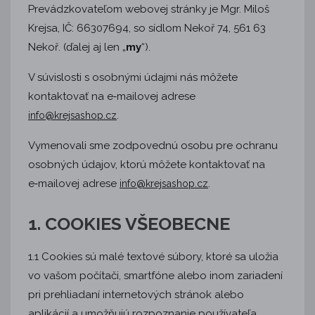
Prevádzkovateľom webovej stránky je Mgr. Miloš
Krejsa, IČ: 66307694, so sídlom Nekoř 74, 561 63
Nekoř
.
(ďalej aj len „
my
“).
V súvislosti s osobnými údajmi nás môžete
kontaktovať na e‑mailovej adrese
.
info@krejsashop.cz
Vymenovali sme zodpovednú osobu pre ochranu
osobných údajov, ktorú môžete kontaktovať na
e‑mailovej adrese
.
info@krejsashop.cz
1. COOKIES VŠEOBECNE
1.1 Cookies sú malé textové súbory, ktoré sa uložia
vo vašom počítači, smartfóne alebo inom zariadení
pri prehliadaní internetových stránok alebo
aplikácií a umožňujú rozpoznanie používateľa.