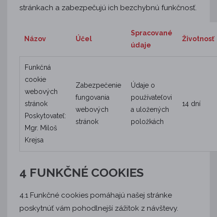
stránkach a zabezpečujú ich bezchybnú funkčnosť.
Spracované
Názov
Účel
Životnosť
údaje
Funkčná
cookie
Zabezpečenie
Údaje o
webových
fungovania
používateľovi
stránok
14 dní
webových
a uložených
Poskytovateľ:
stránok
položkách
Mgr. Miloš
Krejsa
4 FUNKČNÉ COOKIES
4.1 Funkčné cookies pomáhajú našej stránke
poskytnúť vám pohodlnejší zážitok z návštevy.