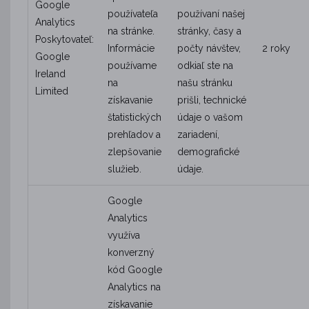
Google
používateľa
používaní našej
Analytics
na stránke.
stránky, časy a
Poskytovateľ:
Informácie
počty návštev,
2 roky
Google
používame
odkiaľ ste na
Ireland
na
našu stránku
Limited
získavanie
prišli, technické
štatistických
údaje o vašom
prehľadov a
zariadení,
zlepšovanie
demografické
služieb.
údaje.
Google
Analytics
využíva
konverzný
kód Google
Analytics na
získavanie