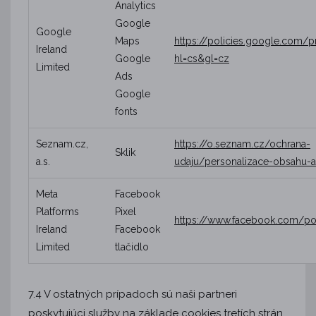
Analytics
Google
Google
Maps
https://policies.google.com/p
Ireland
Google
hl=cs&gl=cz
Limited
Ads
Google
fonts
Seznam.cz,
https://o.seznam.cz/ochrana-
Sklik
a.s.
udaju/personalizace-obsahu-
Meta
Facebook
Platforms
Pixel
https://www.facebook.com/pol
Ireland
Facebook
Limited
tlačidlo
7.4 V ostatných prípadoch sú naši partneri
poskytujúci služby na základe cookies tretích strán