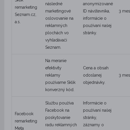
Sklik
následné
anonymizované
remarketing
marketingové
ID návštevníka,
3 mes
Seznam.cz,
oslovovanie na
informácie o
a.s.
reklamných
používaní našej
plochách vo
stránky.
vyhľadávači
Seznam.
Na meranie
efektivity
Cena a obsah
reklamy
odoslanej
3 mes
používame Sklik
objednávky.
konverzný kód.
Službu používa
Informácie o
Facebook na
používaní našej
Facebook
poskytovanie
stránky,
remarketing
radu reklamných
záznamy o
Meta