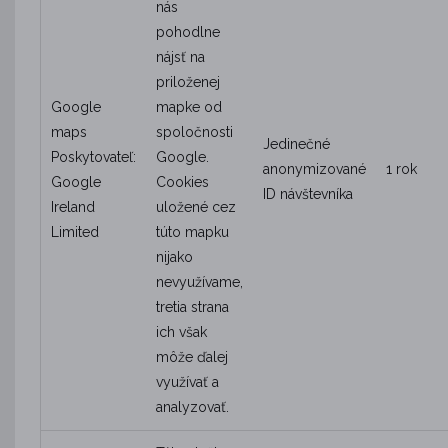
nás
pohodlne
nájsť na
priloženej
Google
mapke od
maps
spoločnosti
Jedinečné
Poskytovateľ:
Google.
anonymizované
1 rok
Google
Cookies
ID návštevníka
Ireland
uložené cez
Limited
túto mapku
nijako
nevyužívame,
tretia strana
ich však
môže ďalej
využívať a
analyzovať.