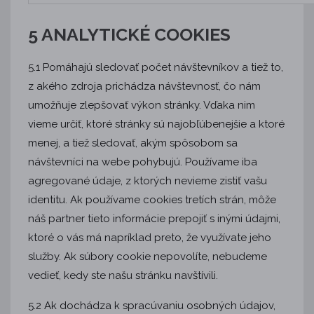
5 ANALYTICKÉ COOKIES
5.1 Pomáhajú sledovať počet návštevníkov a tiež to,
z akého zdroja prichádza návštevnosť, čo nám
umožňuje zlepšovať výkon stránky. Vďaka nim
vieme určiť, ktoré stránky sú najobľúbenejšie a ktoré
menej, a tiež sledovať, akým spôsobom sa
návštevníci na webe pohybujú. Používame iba
agregované údaje, z ktorých nevieme zistiť vašu
identitu. Ak používame cookies tretích strán, môže
náš partner tieto informácie prepojiť s inými údajmi,
ktoré o vás má napríklad preto, že využívate jeho
služby. Ak súbory cookie nepovolíte, nebudeme
vedieť, kedy ste našu stránku navštívili.
5.2 Ak dochádza k spracúvaniu osobných údajov,