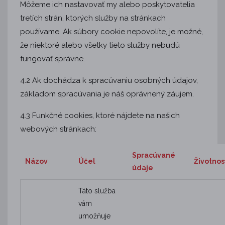
Môžeme ich nastavovať my alebo poskytovatelia
tretích strán, ktorých služby na stránkach
používame. Ak súbory cookie nepovolíte, je možné,
že niektoré alebo všetky tieto služby nebudú
fungovať správne.
4.2 Ak dochádza k spracúvaniu osobných údajov,
základom spracúvania je náš oprávnený záujem.
4.3 Funkčné cookies, ktoré nájdete na našich
webových stránkach:
Spracúvané
Názov
Účel
Životnos
údaje
Táto služba
vám
umožňuje