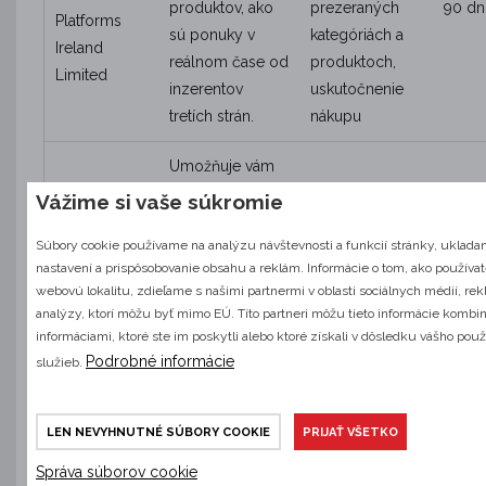
produktov, ako
prezeraných
90 dn
Platforms
sú ponuky v
kategóriách a
Ireland
reálnom čase od
produktoch,
Limited
inzerentov
uskutočnenie
tretích strán.
nákupu
Umožňuje vám
zdieľať obsah na
Vážime si vaše súkromie
sociálnej sieti
Súbory cookie používame na analýzu návštevnosti a funkcií stránky, ukladan
Facebook. Ak
nastavení a prispôsobovanie obsahu a reklám. Informácie o tom, ako používa
kliknete na
webovú lokalitu, zdieľame s našimi partnermi v oblasti sociálnych médií, re
tlačidlo zdieľať,
analýzy, ktorí môžu byť mimo EÚ. Títo partneri môžu tieto informácie kombin
budete
informáciami, ktoré ste im poskytli alebo ktoré získali v dôsledku vášho použ
presmerovaní na
Podrobné informácie
služieb.
Facebook
sociálnu sieť
tlačidlo
Facebook, ktorá
Informácie o
Meta
LEN NEVYHNUTNÉ SÚBORY COOKIE
PRIJAŤ VŠETKO
môže uložiť
používaní našej
1 rok
Platforms
cookie do vášho
stránky
Správa súborov cookie
Ireland