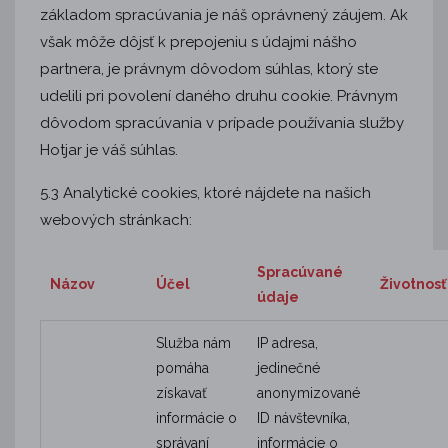
základom spracúvania je náš oprávnený záujem. Ak
však môže dôjsť k prepojeniu s údajmi nášho
partnera, je právnym dôvodom súhlas, ktorý ste
udelili pri povolení daného druhu cookie. Právnym
dôvodom spracúvania v prípade používania služby
Hotjar je váš súhlas.
5.3 Analytické cookies, ktoré nájdete na našich
webových stránkach:
Spracúvané
Názov
Účel
Životnosť
údaje
Služba nám
IP adresa,
pomáha
jedinečné
získavať
anonymizované
informácie o
ID návštevníka,
správaní
informácie o