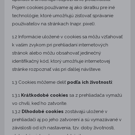
Pojem cookies používame aj ako skratku pre iné
technológie, ktoré umožňujú zisťovať správanie
používateľov na stránkach (napr. pixel).
1.2 Informácie uložené v cookies sa môžu vzťahovať
k vašim zvykom pri prehliadaní internetových
stránok alebo môžu obsahovať jedinečný
identifikačný kód, ktorý umožňuje internetovej
stránke rozpoznať vás pri ďalšej návšteve.
1.3 Cookies môžeme deliť
podľa ich životnosti
:
1.3.1
Krátkodobé cookies
sa z prehliadača vymažú
vo chvíli, keď ho zatvoríte.
1.3.2
Dlhodobé cookies
zostávajú uložené v
prehliadači aj po jeho zatvorení a sú vymazávané v
závislosti od ich nastavenia, tzv. doby životnosti,