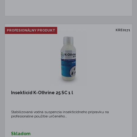
KRE0171
PROFESIONÁLNY PRODUKT
Insekticíd K-Othrine 25 SC 1 l
Stabilizovaná vodná suspenzia insekticídneho prípravku na
profesionálne použitie určeného…
Skladom