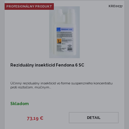
KRE0037
PROFESIONÁLNY PRODUKT
Reziduálny insekticíd Fendona 6 SC
Účinný reziduálny insekticíd vo forme suspenzného koncentrátu
proti roztočom, múčnym…
Skladom
73,19 €
DETAIL