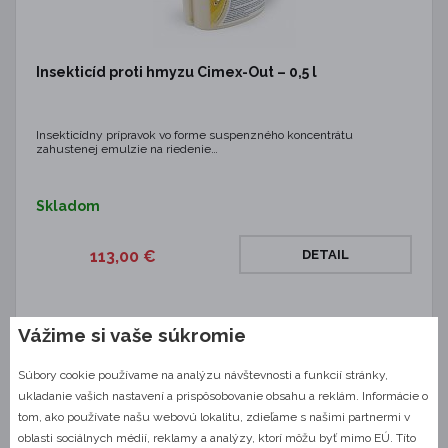
Insekticíd proti hmyzu Cimex-Out – 0,5 l
Insekticídny prípravok vo forme suspenzného koncentrátu
zahustenej emulzie na riedenie…
Skladom
113,00 €
DETAIL
Vážime si vaše súkromie
Súbory cookie používame na analýzu návštevnosti a funkcií stránky,
KRE0017
PROFESIONÁLNY PRODUKT
ukladanie vašich nastavení a prispôsobovanie obsahu a reklám. Informácie o
tom, ako používate našu webovú lokalitu, zdieľame s našimi partnermi v
oblasti sociálnych médií, reklamy a analýzy, ktorí môžu byť mimo EÚ. Títo