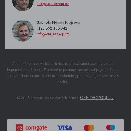
info@krejsashop.cz
Gabriela Monika Krejsová
+420 602 486 042
info@krejsashop.cz
Podľa zákona o evidencii tržieb je predávajúci povinný vydať
kupujúcemu účtenku. Zároveň je povinný zaevidovať prijatú tržbu u
správcu dane online; v prípade technickej poruchy najneskôr do 48
hodín.
CZECHGROUP.cz
© 2026 Krejsashop.cz Vyrobilo štúdio