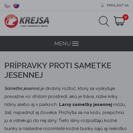
PRIHLÁSIŤ SA
0
MENU
Menu
PRÍPRAVKY PROTI SAMETKE
JESENNEJ
Sametka jesenná
je drobný roztoč, ktorý sa vyskytuje
prevažne vo vlhšom prostredí, ako je tráva, nízke kríky,
nížiny alebo aj v parkoch.
Larvy sametky jesennej
môžu,
žiaľ, napadnúť aj človeka. Prichytia sa na kožu, prepichnú
ju a vstrekujú do nej sliny. Tieto sliny rozpúšťajú kožné
bunky a následne rozomleté kožné bunky sajú aj niekoľko