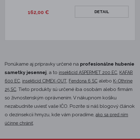
162,00 €
DETAIL
Ponúkame aj prípravky určené na
profesionálne hubenie
sametky jesennej
, a to
,
insekticíd ASPERMET 200 EC
KAFAR
,
,
alebo
600 EC
insekticíd CIMEX-OUT
Fendona 6 SC
K-Othrine
. Tieto produkty sú určené iba osobám alebo firmám
25 SC
so živnostenským oprávnením. V nákupnom košíku
nezabudnite uviesť vaše IČO. Pozrite si náš blogový článok
o dezinsekcii hmyzu, kde vám poradíme,
ako sa pred ním
.
účinne chrániť