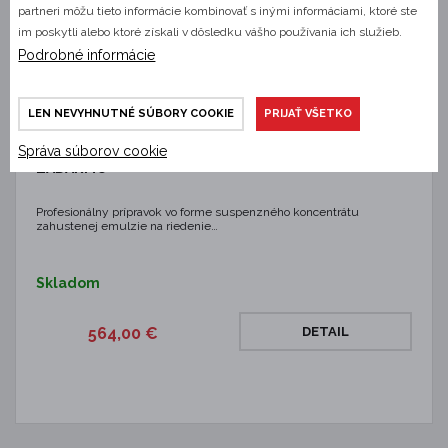
partneri môžu tieto informácie kombinovať s inými informáciami, ktoré ste
im poskytli alebo ktoré získali v dôsledku vášho používania ich služieb.
Podrobné informácie
LEN NEVYHNUTNÉ SÚBORY COOKIE
PRIJAŤ VŠETKO
Insekticíd proti hmyzu Cimex-Out – 0,5 l – Akcia 5 + 1
Správa súborov cookie
ZADARMO
Profesionálny prípravok vo forme suspenzného koncentrátu
zahustenej emulzie na riedenie…
Skladom
564,00 €
DETAIL