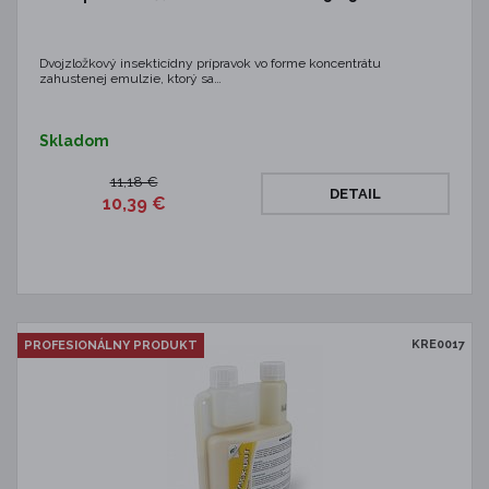
Dvojzložkový insekticídny prípravok vo forme koncentrátu
zahustenej emulzie, ktorý sa…
Skladom
11,18 €
DETAIL
10,39 €
KRE0017
PROFESIONÁLNY PRODUKT