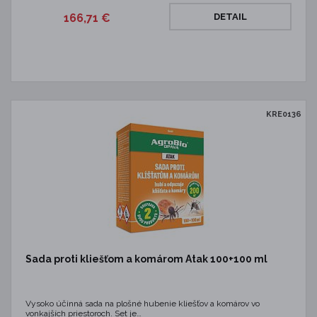
166,71 €
DETAIL
KRE0136
Sada proti kliešťom a komárom Atak 100+100 ml
Vysoko účinná sada na plošné hubenie kliešťov a komárov vo
vonkajších priestoroch. Set je…