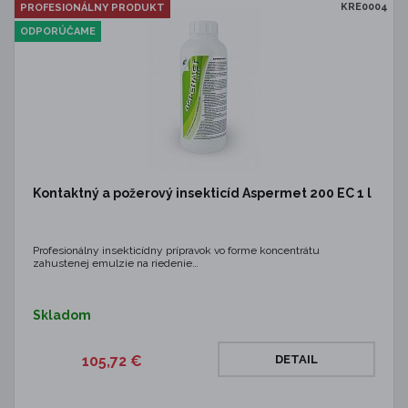
KRE0004
PROFESIONÁLNY PRODUKT
ODPORÚČAME
Kontaktný a požerový insekticíd Aspermet 200 EC 1 l
Profesionálny insekticídny prípravok vo forme koncentrátu
zahustenej emulzie na riedenie…
Skladom
105,72 €
DETAIL