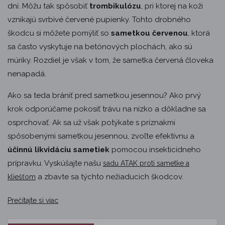
dní. Môžu tak spôsobiť
trombikulózu
, pri ktorej na koži
vznikajú svrbivé červené pupienky. Tohto drobného
škodcu si môžete pomýliť so
sametkou červenou
, ktorá
sa často vyskytuje na betónových plochách, ako sú
múriky. Rozdiel je však v tom, že sametka červená človeka
nenapadá.
Ako sa teda brániť pred sametkou jesennou? Ako prvý
krok odporúčame pokosiť trávu na nízko a dôkladne sa
osprchovať. Ak sa už však potýkate s príznakmi
spôsobenými sametkou jesennou, zvoľte efektívnu a
účinnú likvidáciu sametiek
pomocou insekticídneho
prípravku. Vyskúšajte našu
sadu ATAK proti sametke a
a zbavte sa týchto nežiaducich škodcov.
kliešťom
Prečítajte si viac