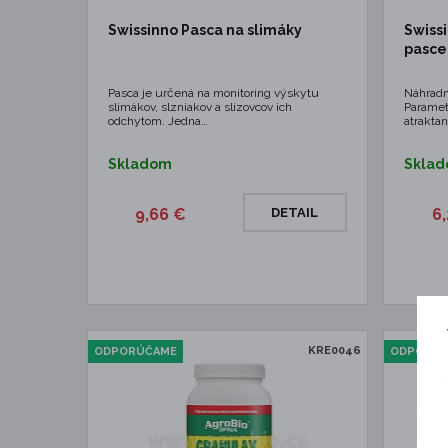
Swissinno Pasca na slimáky
Swiss
pasce
Pasca je určená na monitoring výskytu
Náhradn
slimákov, slzniakov a slizovcov ich
Paramet
odchytom. Jedna…
atraktan
Skladom
Skla
9,66 €
DETAIL
6
KRE0046
ODPORÚČAME
ODPORÚ