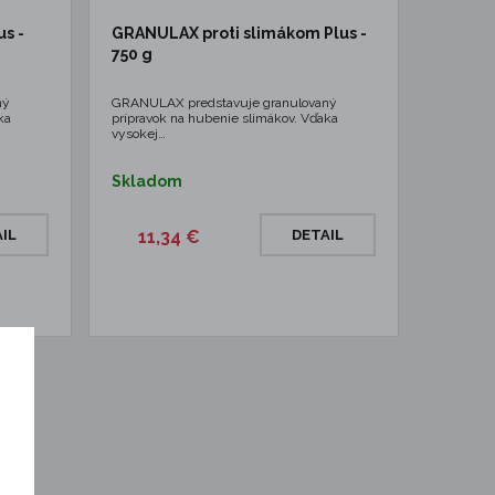
s -
GRANULAX proti slimákom Plus -
750 g
ný
GRANULAX predstavuje granulovaný
ka
prípravok na hubenie slimákov. Vďaka
vysokej…
Skladom
IL
11,34 €
DETAIL