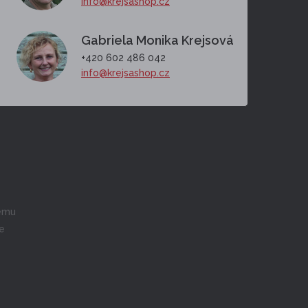
info@krejsashop.cz
Gabriela Monika Krejsová
+420 602 486 042
info@krejsashop.cz
cemu
ne