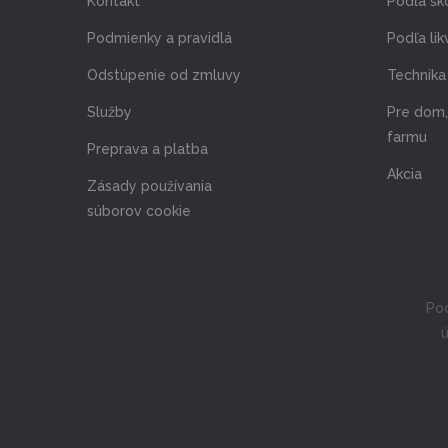
Kontakt
Podľa šk
Podmienky a pravidlá
Podľa lik
Odstúpenie od zmluvy
Technika 
Služby
Pre dom,
farmu
Preprava a platba
Akcia
Zásady používania
súborov cookie
Pod
ú