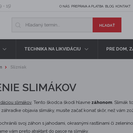
9 - 15)
O NÁS
PREPRAVA A PLATBA
BLOG
KONTAKT
TECHNIKA NA LIKVIDÁCIU
PRE DOM, 
om
Slizniak
ENIE SLIMÁKOV
. Tento škodca škodí hlavne
záhonom
. Slimák t
vidáciou slimákov
šej záhradke objavia slimáky, musíte začať konať skôr, než vám zo
ránili svoj záhon s jahodami, okrasnými rastlinami či zelenino
kame vám preto
.
atraktant do pasce na slimáky