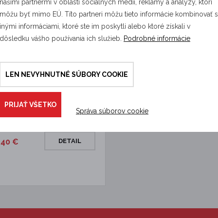
našimi partnermi v oblasti sociálnych médií, reklamy a analýzy, ktorí
môžu byť mimo EÚ. Títo partneri môžu tieto informácie kombinovať 
inými informáciami, ktoré ste im poskytli alebo ktoré získali v
dôsledku vášho používania ich služieb.
Podrobné informácie
le na slimáky Granulax Plus
LEN NEVYHNUTNÉ SÚBORY COOKIE
AX predstavuje granulovaný
ok na hubenie slimákov. Vďaka
…
PRIJAŤ VŠETKO
Správa súborov cookie
dom
,40 €
DETAIL