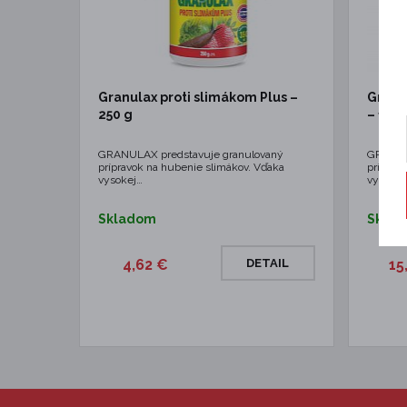
Granulax proti slimákom Plus –
Granu
250 g
– 1 kg
GRANULAX predstavuje granulovaný
GRANUL
prípravok na hubenie slimákov. Vďaka
príprav
vysokej…
vysokej
Skladom
Skla
4,62 €
DETAIL
15