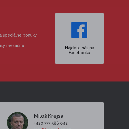
 a špeciálne ponuky
aily mesačne
Nájdete nás na
Facebooku
Miloš Krejsa
+420 777 586 042