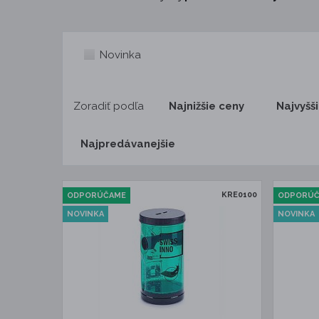
Novinka
Zoradiť podľa
Najnižšie ceny
Najvyšš
Najpredávanejšie
KRE0100
ODPORÚČAME
ODPORÚ
NOVINKA
NOVINKA