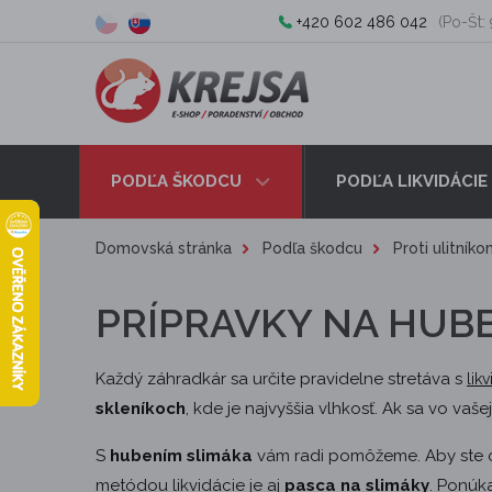
+420 602 486 042
(Po-Št: 
PODĽA ŠKODCU
PODĽA LIKVIDÁCIE
Domovská stránka
Podľa škodcu
Proti ulitník
PRÍPRAVKY NA HUB
Každý záhradkár sa určite pravidelne stretáva s
lik
skleníkoch
, kde je najvyššia vlhkosť. Ak sa vo va
S
hubením slimáka
vám radi pomôžeme. Aby ste och
metódou likvidácie je aj
pasca na slimáky
. Ponú