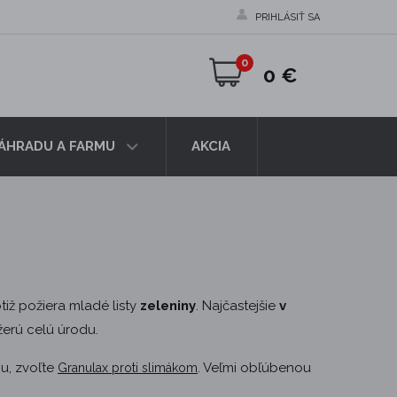
PRIHLÁSIŤ SA
0
0 €
ZÁHRADU A FARMU
AKCIA
otiž požiera mladé listy
zeleniny
. Najčastejšie
v
žerú celú úrodu.
u, zvoľte
. Veľmi obľúbenou
Granulax proti slimákom