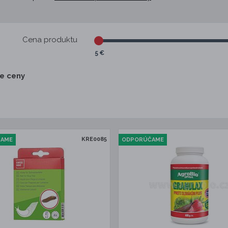
Cena produktu
5 €
ie ceny
KRE0085
ČAME
ODPORÚČAME