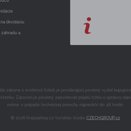
odcu
vidácie
na likvidáciu
 záhradu a
ľa zákona o evidencii tržieb je predávajúci povinný vydať kupujú
čtenku. Zároveň je povinný zaevidovať prijatú tržbu u správcu da
online; v prípade technickej poruchy najneskôr do 48 hodín.
© 2026 Krejsashop.cz Vyrobilo štúdio
CZECHGROUP.cz