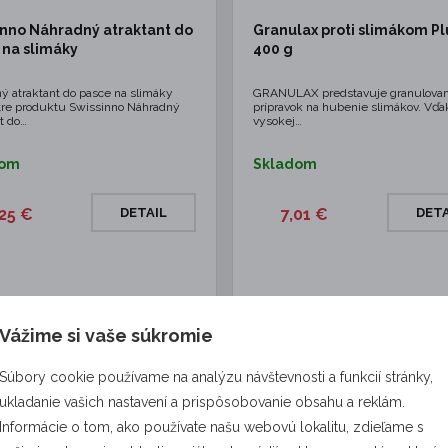
inno Náhradný atraktant do
Granulax proti slimákom Plu
 na slimáky
400 g
ý atraktant do pasce na slimáky
GRANULAX predstavuje granulova
re produktu Swissinno Náhradný
prípravok na hubenie slimákov. Vďa
t do…
vysokej…
dom
Skladom
,25 €
DETAIL
7,01 €
DETA
Vážime si vaše súkromie
KRE0477
ČAME
Súbory cookie používame na analýzu návštevnosti a funkcií stránky,
ukladanie vašich nastavení a prispôsobovanie obsahu a reklám.
Informácie o tom, ako používate našu webovú lokalitu, zdieľame s