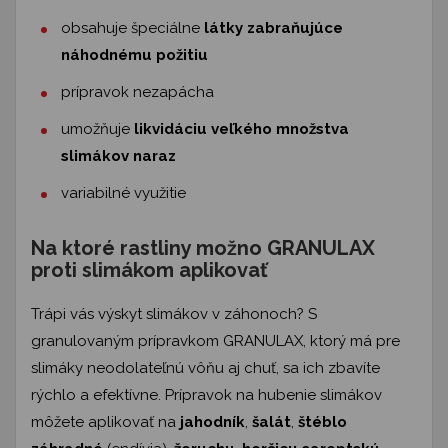
obsahuje špeciálne
látky zabraňujúce
náhodnému požitiu
prípravok nezapácha
umožňuje
likvidáciu veľkého množstva
slimákov naraz
variabilné využitie
Na ktoré rastliny možno GRANULAX
proti slimákom aplikovať
Trápi vás výskyt slimákov v záhonoch? S
granulovaným prípravkom GRANULAX, ktorý má pre
slimáky neodolateľnú vôňu aj chuť, sa ich zbavíte
rýchlo a efektívne. Prípravok na hubenie slimákov
môžete aplikovať na
jahodník
,
šalát
,
štéblo