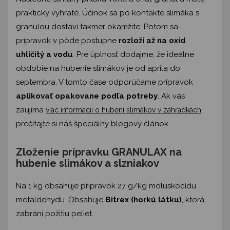
prakticky vyhraté. Účinok sa po kontakte slimáka s
granulou dostaví takmer okamžite. Potom sa
prípravok v pôde postupne
rozloží až na oxid
uhličitý a vodu
. Pre úplnosť dodajme, že ideálne
obdobie na hubenie slimákov je od apríla do
septembra. V tomto čase odporúčame prípravok
aplikovať opakovane podľa potreby
. Ak vás
zaujíma
,
viac informácií o hubení slimákov v záhradkách
prečítajte si náš špeciálny blogový článok.
Zloženie prípravku GRANULAX na
hubenie slimákov a slzniakov
Na 1 kg obsahuje prípravok 27 g/kg moluskocídu
metaldehydu. Obsahuje
Bitrex (horkú látku)
, ktorá
zabráni požitiu peliet.