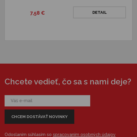
7,58 €
DETAIL
Chcete vedieť, čo sa s nami deje?
Odoslaním súhlasím so
spracovaním osobných údajov