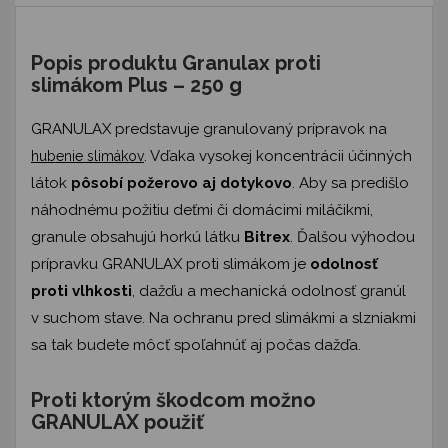
Popis produktu Granulax proti
slimákom Plus – 250 g
GRANULAX predstavuje granulovaný prípravok na
. Vďaka vysokej koncentrácii účinných
hubenie slimákov
látok
pôsobí požerovo aj dotykovo
. Aby sa predišlo
náhodnému požitiu deťmi či domácimi miláčikmi,
granule obsahujú horkú látku
Bitrex
. Ďalšou výhodou
prípravku GRANULAX proti slimákom je
odolnosť
proti vlhkosti
, dažďu a mechanická odolnosť granúl
v suchom stave. Na ochranu pred slimákmi a slzniakmi
sa tak budete môcť spoľahnúť aj počas dažďa.
Proti ktorým škodcom možno
GRANULAX použiť