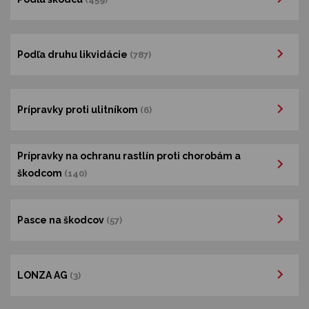
Podľa druhu likvidácie
(787)
Prípravky proti ulitníkom
(6)
Prípravky na ochranu rastlín proti chorobám a
škodcom
(140)
Pasce na škodcov
(57)
LONZA AG
(3)