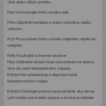
obal alebo štítok výrobku.
P102 Uchovávajte mimo dosahu detí.
P262 Zabráňte kontaktu s očami, pokožkou alebo
odevom.
P270 Pri používaní tohto výrobku nejedzte, nepite ani
nefajčite.
P280 Používajte ochranné rukavice.
P501 Odstráňte obsah/obal odovzdaním na zberný
dvor do časti nebezpečného odpadu.
EUH210 Na vyžiadanie je k dispozícii karta
bezpečnostných údajov.
EUH401 Dodržujte pokyny na používanie, aby ste sa
vyhli rizikám pre ľudské zdravie a životné prostredie.