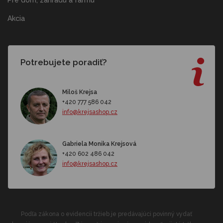
Pre dom, záhradu a farmu
Akcia
Potrebujete poradiť?
Miloš Krejsa
+420 777 586 042
info@krejsashop.cz
Gabriela Monika Krejsová
+420 602 486 042
info@krejsashop.cz
Podľa zákona o evidencii tržieb je predávajúci povinný vydať