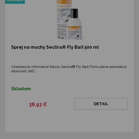
NOVINKA
Sprej na muchy Seclira® Fly Bait 500 ml
Všeobecné informácie Názov Seclira® Fly Bait Formulácia aerosólový
dávkovač (AE) …
Skladom
38,93 €
DETAIL