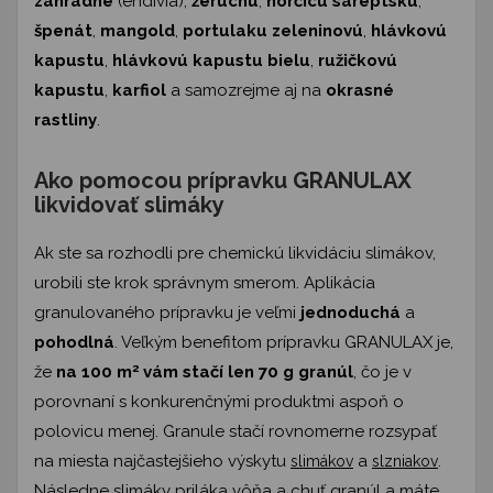
záhradné
(endívia),
žeruchu
,
horčicu sareptskú
,
špenát
,
mangold
,
portulaku zeleninovú
,
hlávkovú
kapustu
,
hlávkovú kapustu bielu
,
ružičkovú
kapustu
,
karfiol
a samozrejme aj na
okrasné
rastliny
.
Ako pomocou prípravku GRANULAX
likvidovať slimáky
Ak ste sa rozhodli pre chemickú likvidáciu slimákov,
urobili ste krok správnym smerom. Aplikácia
granulovaného prípravku je veľmi
jednoduchá
a
pohodlná
. Veľkým benefitom prípravku GRANULAX je,
2
že
na 100 m
vám stačí len 70 g granúl
, čo je v
porovnaní s konkurenčnými produktmi aspoň o
polovicu menej. Granule stačí rovnomerne rozsypať
na miesta najčastejšieho výskytu
a
.
slimákov
slzniakov
Následne slimáky priláka vôňa a chuť granúl a máte