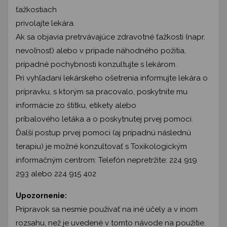
ťažkostiach
privolajte lekára.
Ak sa objavia pretrvávajúce zdravotné ťažkosti (napr.
nevoľnosť) alebo v prípade náhodného požitia,
prípadné pochybnosti konzultujte s lekárom.
Pri vyhľadaní lekárskeho ošetrenia informujte lekára o
prípravku, s ktorým sa pracovalo, poskytnite mu
informácie zo štítku, etikety alebo
príbalového letáka a o poskytnutej prvej pomoci.
Ďalší postup prvej pomoci (aj prípadnú následnú
terapiu) je možné konzultovať s Toxikologickým
informačným centrom: Telefón nepretržite: 224 919
293 alebo 224 915 402
Upozornenie:
Prípravok sa nesmie používať na iné účely a v inom
rozsahu, než je uvedené v tomto návode na použitie.