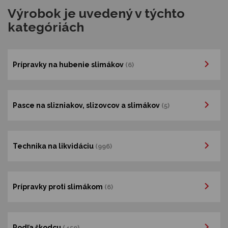
Výrobok je uvedený v týchto
kategóriách
Prípravky na hubenie slimákov
(6)
Pasce na slizniakov, slizovcov a slimákov
(5)
Technika na likvidáciu
(996)
Prípravky proti slimákom
(6)
Podľa škodcu
(459)