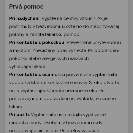
Prvá pomoc
Pri nadýchaní:
Vyjdite na čerstvý vzduch. Ak je
postihnutý v bezvedomí, uložte ho do stabilizovanej
polohy a zaistite lekársku pomoc.
Pri kontakte s pokožkou:
Preventívne umyte vodou
a mydlom. Znečistený odev vyzlečte. Pri podráždení
pokožky alebo alergických reakciách
vyhľadajte lekára.
Pri kontakte s očami:
Oči preventívne vypláchnite
vodou. Odstráňte kontaktné šošovky. Široko otvorte
oči a vyplachujte. Chráňte nezranené oko. Pri
pretrvávajúcom podráždení očí vyhľadajte očného
lekára.
Pri požití:
Vypláchnite ústa a dajte vypiť veľké
množstvo vody. Osobám v bezvedomí nikdy
nepodávajte nič ústami. Pri pretrvávajúcich