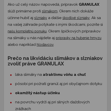
Ako už celý názov napovedá, prípravok
GRANULAX
slúži primárne proti
. Okrem nich dokáže
slimákom
účinne hubiť aj
a ďalšie
. Ak sa
slzniaky
škodlivé slzniaky
na vašej záhrade potýkate s inými škodcami, pozrite si
. Okrem špičkových prípravkov
našu kompletnú ponuku
na slimáky u nás nájdete aj
prípravky na hubenie hmyzu
alebo napríklad
.
hlodavcov
Prečo na likvidáciu slimákov a slzniakov
zvoliť práve GRANULAX
láka slimáky na
atraktívnu vôňu a chuť
pôsobí pri požratí granúl aj pri obyčajnom dotyku
okamžitý nástup účinku
na povrchu vydrží aj pri silných dažďových
zrážkach