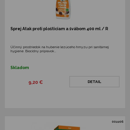
Sprej Atak proti plošticiam a švábom 400 ml / R
Účinný prostriedok na hubenie lezúceho hmyzu pri sanitárnej
hygiene. Biocídny prípravok…
Skladom
9,20 €
DETAIL
002206