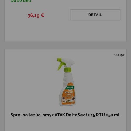
Do 10 dnů
36,19 €
DETAIL
002152
Sprej na lezúci hmyz ATAK DeltaSect 015 RTU 250 ml