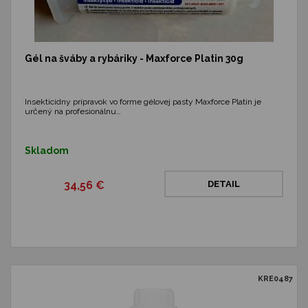
Gél na šváby a rybáriky - Maxforce Platin 30g
Insekticídny prípravok vo forme gélovej pasty Maxforce Platin je
určený na profesionálnu…
Skladom
34,56 €
DETAIL
KRE0487