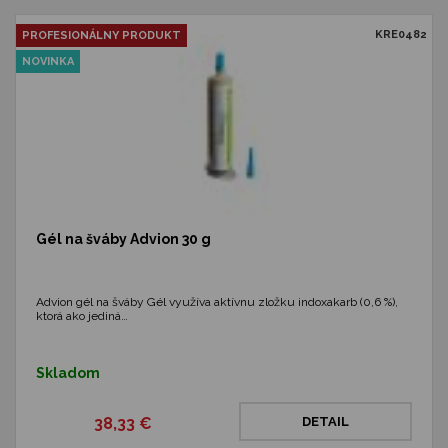
KRE0482
PROFESIONÁLNY PRODUKT
NOVINKA
Gél na šváby Advion 30 g
Advion gél na šváby Gél využíva aktívnu zložku indoxakarb (0,6 %),
ktorá ako jediná…
Skladom
38,33 €
DETAIL