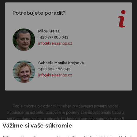
Potrebujete poradiť?
Miloš Krejsa
+420 777 586 042
info@krejsashop.cz
Gabriela Monika Krejsová
+420 602 486 042
info@krejsashop.cz
Podľa zákona o evidencii tržieb je predávajúci povinný vydať
kupujúcemu účtenku. Zároveň je povinný zaevidovať prijatú tržbu u
správcu dane online; v prípade technickej poruchy najneskôr do 48
Vážime si vaše súkromie
hodín.