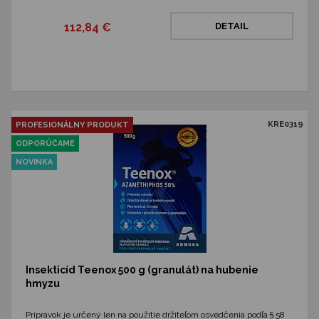
112,84 €
DETAIL
KRE0319
PROFESIONÁLNY PRODUKT
ODPORÚČAME
NOVINKA
Insekticíd Teenox 500 g (granulát) na hubenie
hmyzu
Prípravok je určený len na použitie držiteľom osvedčenia podľa § 58