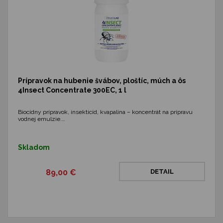
Prípravok na hubenie švábov, ploštíc, múch a ôs
4Insect Concentrate 300EC, 1 l
Biocídny prípravok, insekticíd, kvapalina – koncentrát na prípravu
vodnej emulzie.…
Skladom
89,00 €
DETAIL