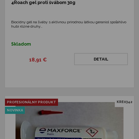
4Roach gel proti švábom 30g
Biocídny gél na šváby s aktívnou prírodnou látkou geraniol spoľahlivo
hubí rôzne druhy…
Skladom
18,91 €
DETAIL
KRE0342
PROFESIONÁLNY PRODUKT
NOVINKA