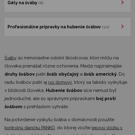
Gély na šváby
(6)
Profesionálne prípravky na hubenie švábov
(22)
sú mimoriadne odolní škodcovia, ktorí môžu na
Šváby
človeka prenášať rôzne ochorenia. Medzi najznámejšie
druhy švábov
patrí
šváb obyčajný
a
šváb americký
. Do
radu švábov patrí aj
, ktorý sa takisto vyskytuje
rus domový
v blízkosti človeka.
Hubenie švábov
síce nemusí byť
jednoduché, ale so správnymi prípravkami
boj proti
švábom
s prehľadom vyhráte.
Na potvrdenie výskytu švába v domácnosti použite
, do ktorej vložte
kontrolnú staničku PANKO
lepovú vložku s