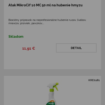
Atak MikroCif 10 MC 50 ml na hubenie hmyzu
Biocídny prípravok na neprofesionálne hubenie rusov, švábov,
mravcov, pisiviek, pavúkov,…
Skladom
11,91 €
DETAIL
KRE0281