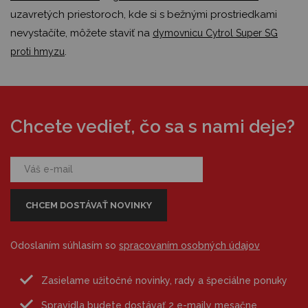
uzavretých priestoroch, kde si s bežnými prostriedkami
nevystačíte, môžete staviť na
dymovnicu Cytrol Super SG
.
proti hmyzu
Chcete vedieť, čo sa s nami deje?
Odoslaním súhlasím so
spracovaním osobných údajov
Zasielame užitočné novinky, rady a špeciálne ponuky
Spravidla budete dostávať 2 e-maily mesačne