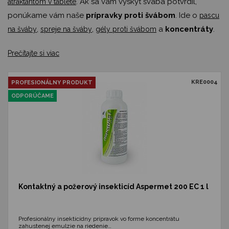
. Ak sa vám výskyt švába potvrdil,
atraktantom v tablete
ponúkame vám naše
prípravky proti švábom
. Ide o
pascu
,
,
a
koncentráty
.
na šváby
spreje na šváby
gély proti švábom
Prečítajte si viac
KRE0004
PROFESIONÁLNY PRODUKT
ODPORÚČAME
Kontaktný a požerový insekticíd Aspermet 200 EC 1 l
Profesionálny insekticídny prípravok vo forme koncentrátu
zahustenej emulzie na riedenie…