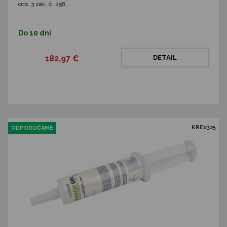
ods. 3 zák. č. 258…
Do 10 dní
182,97 €
DETAIL
KRE0325
ODPORÚČAME