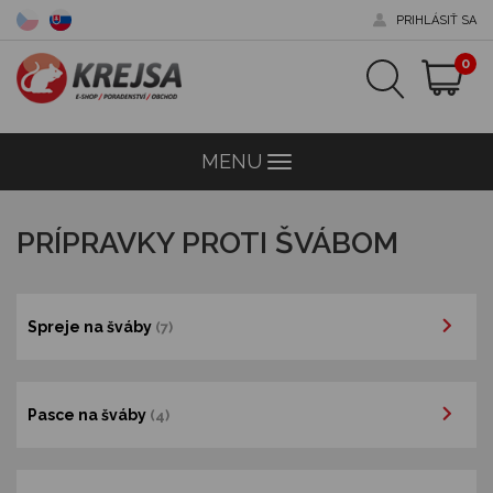
PRIHLÁSIŤ SA
0
MENU
Menu
PRÍPRAVKY PROTI ŠVÁBOM
Spreje na šváby
(7)
Pasce na šváby
(4)