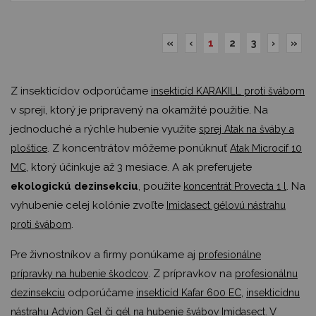
«
‹
1
2
3
›
»
Z insekticídov odporúčame
insekticíd KARAKILL proti švábom
v spreji, ktorý je pripravený na okamžité použitie. Na
jednoduché a rýchle hubenie využite
sprej Atak na šváby a
. Z koncentrátov môžeme ponúknuť
ploštice
Atak Microcif 10
, ktorý účinkuje až 3 mesiace. A ak preferujete
MC
ekologickú dezinsekciu
, použite
. Na
koncentrát Provecta 1 l
vyhubenie celej kolónie zvoľte
Imidasect gélovú nástrahu
.
proti švábom
Pre živnostníkov a firmy ponúkame aj
profesionálne
. Z prípravkov na
prípravky na hubenie škodcov
profesionálnu
odporúčame
,
dezinsekciu
insekticíd Kafar 600 EC
insekticídnu
či
. V
nástrahu Advion Gel
gél na hubenie švábov Imidasect