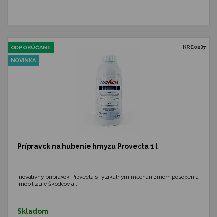
KRE0287
ODPORÚČAME
NOVINKA
Prípravok na hubenie hmyzu Provecta 1 l
Inovatívny prípravok Provecta s fyzikálnym mechanizmom pôsobenia
imobilizuje škodcov aj…
Skladom