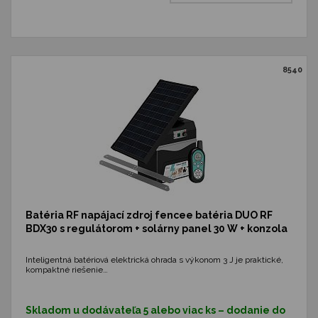
8540
Batéria RF napájací zdroj fencee batéria DUO RF
BDX30 s regulátorom + solárny panel 30 W + konzola
Inteligentná batériová elektrická ohrada s výkonom 3 J je praktické,
kompaktné riešenie…
Skladom u dodávateľa 5 alebo viac ks – dodanie do