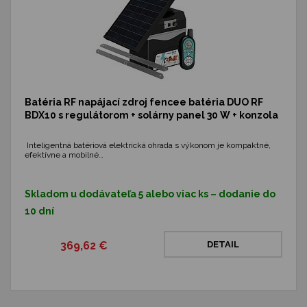
Batéria RF napájací zdroj fencee batéria DUO RF
BDX10 s regulátorom + solárny panel 30 W + konzola
Inteligentná batériová elektrická ohrada s výkonom je kompaktné,
efektívne a mobilné…
Skladom u dodávateľa 5 alebo viac ks – dodanie do
10 dní
369,62 €
DETAIL