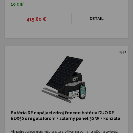
10 dní
415,80 €
DETAIL
8541
Batéria RF napájací zdroj fencee batéria DUO RF
BDX50 s regulátorom + solárny panel 30 W + konzola
Ak potrebujete maximálnu silu a výkon na ochranu plôch a zvierat,