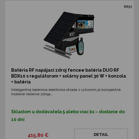
8657
Batéria RF napájací zdroj fencee batéria DUO RF
BDX10 s regulátorom + solárny panel 30 W + konzola
+ batéria
Inteligentná batériová elektrická ohrada s výkonom je kompaktné
mobilné riešenie zdroja…
Skladom u dodávateľa 5 alebo viac ks – dodanie do
10 dní
415,80 €
DETAIL