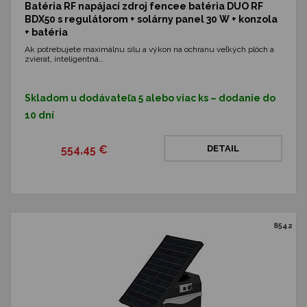
Batéria RF napájací zdroj fencee batéria DUO RF
BDX50 s regulátorom + solárny panel 30 W + konzola
+ batéria
Ak potrebujete maximálnu silu a výkon na ochranu veľkých plôch a
zvierat, inteligentná…
Skladom u dodávateľa 5 alebo viac ks – dodanie do
10 dní
554,45 €
DETAIL
8542