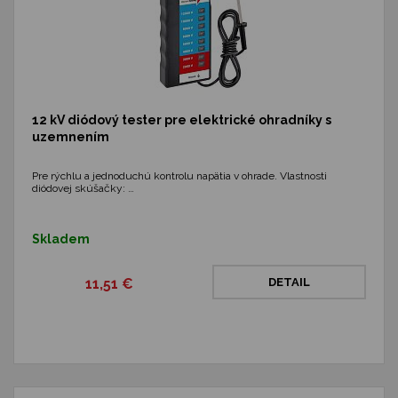
12 kV diódový tester pre elektrické ohradníky s
uzemnením
Pre rýchlu a jednoduchú kontrolu napätia v ohrade. Vlastnosti
diódovej skúšačky: …
Skladem
11,51 €
DETAIL