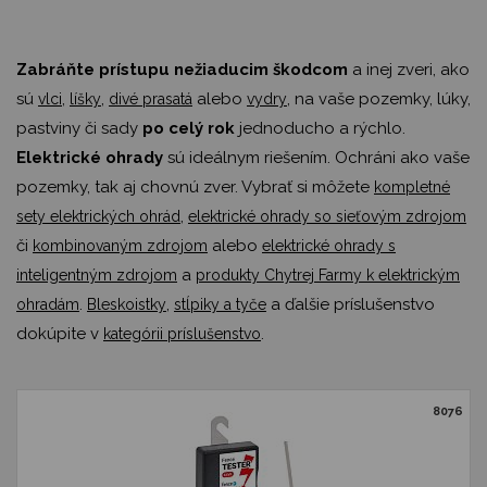
Zabráňte prístupu nežiaducim škodcom
a inej zveri, ako
sú
,
,
alebo
, na vaše pozemky, lúky,
vlci
líšky
divé prasatá
vydry
pastviny či sady
po celý rok
jednoducho a rýchlo.
Elektrické ohrady
sú ideálnym riešením. Ochráni ako vaše
pozemky, tak aj chovnú zver. Vybrať si môžete
kompletné
,
sety elektrických ohrád
elektrické ohrady so sieťovým zdrojom
či
alebo
kombinovaným zdrojom
elektrické ohrady s
a
inteligentným zdrojom
produkty Chytrej Farmy k elektrickým
.
,
a ďalšie príslušenstvo
ohradám
Bleskoistky
stĺpiky a tyče
dokúpite v
.
kategórii príslušenstvo
8076