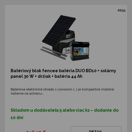
8655
Batériový blok fencee batéria DUO BD10 + solárny
panel 30 W + držiak + batéria 44 Ah
Batériová elektrické ohrada s výkonom 1 J je kompaktné mobilné
riešenie na ochranu…
Skladom u dodávateľa 5 alebo viac ks – dodanie do
10 dní
DETAIL