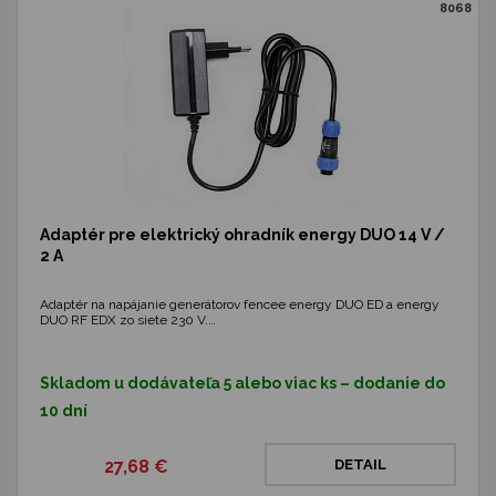
8068
Adaptér pre elektrický ohradník energy DUO 14 V /
2 A
Adaptér na napájanie generátorov fencee energy DUO ED a energy
DUO RF EDX zo siete 230 V.…
Skladom u dodávateľa 5 alebo viac ks – dodanie do
10 dní
27,68 €
DETAIL