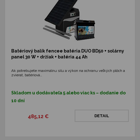
Batériový balík fencee batéria DUO BD50 + solárny
panel 30 W + držiak + batéria 44 Ah
Ak potrebujete maximálnu silu a výkon na ochranu veľkých plôch a
zvierat, batériová…
Skladom u dodávateľa 5 alebo viac ks – dodanie do
10 dní
485,12 €
DETAIL