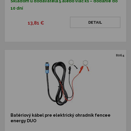
Skladom u dodávateľa 5 alebo viac ks – dodanie do
10 dní
13,81 €
DETAIL
8064
Batériový kábel pre elektrický ohradník fencee
energy DUO