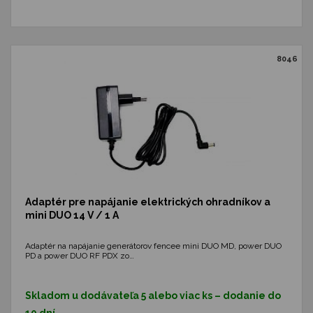
8046
Adaptér pre napájanie elektrických ohradníkov a
mini DUO 14 V / 1 A
Adaptér na napájanie generátorov fencee mini DUO MD, power DUO
PD a power DUO RF PDX zo…
Skladom u dodávateľa 5 alebo viac ks – dodanie do