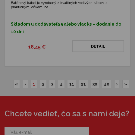
Batériový kábel je vyrobený z kvalitných vodivých káblov, s
praktickými očkami na…
Skladom u dodávateľa 5 alebo viac ks – dodanie do
10 dní
18,45 €
DETAIL
«
‹
1
2
3
4
11
21
30
40
›
»
Chcete vedieť, čo sa s nami deje?