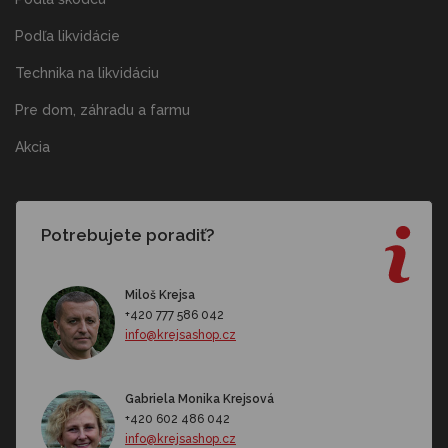
Podľa likvidácie
Technika na likvidáciu
Pre dom, záhradu a farmu
Akcia
Potrebujete poradiť?
Miloš Krejsa
+420 777 586 042
info@krejsashop.cz
Gabriela Monika Krejsová
+420 602 486 042
info@krejsashop.cz