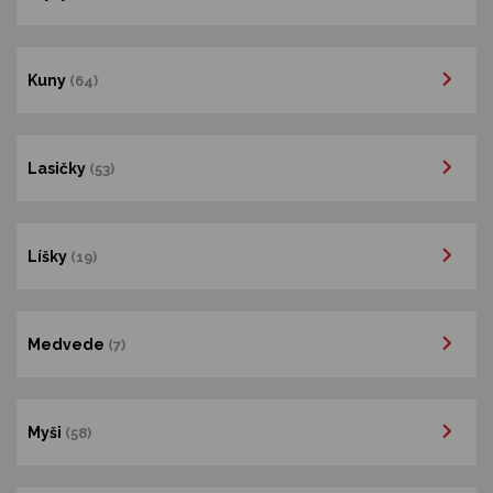
Kuny
(64)
Lasičky
(53)
Líšky
(19)
Medvede
(7)
Myši
(58)