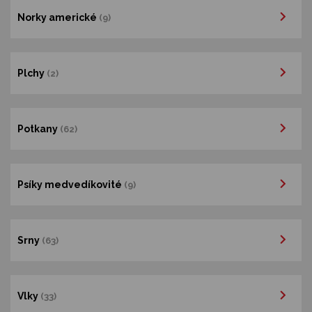
Norky americké
(9)
Plchy
(2)
Potkany
(62)
Psíky medvedíkovité
(9)
Srny
(63)
Vlky
(33)