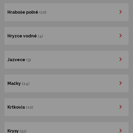
Hraboše poľné
(10)
Hryzce vodné
(4)
Jazvece
(3)
Mačky
(24)
Krtkovia
(10)
Krysy
(51)