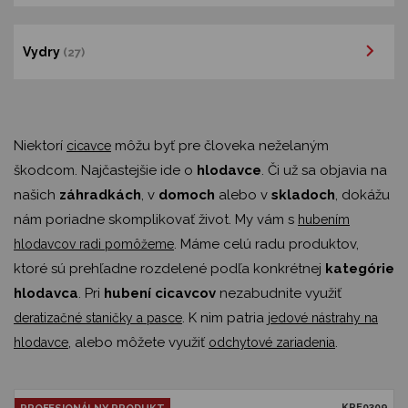
Vydry
(27)
Niektorí
môžu byť pre človeka neželaným
cicavce
škodcom. Najčastejšie ide o
hlodavce
. Či už sa objavia na
našich
záhradkách
, v
domoch
alebo v
skladoch
, dokážu
nám poriadne skomplikovať život. My vám s
hubením
. Máme celú radu produktov,
hlodavcov radi pomôžeme
ktoré sú prehľadne rozdelené podľa konkrétnej
kategórie
hlodavca
. Pri
hubení cicavcov
nezabudnite využiť
. K nim patria
deratizačné staničky a pasce
jedové nástrahy na
, alebo môžete využiť
.
hlodavce
odchytové zariadenia
KRE0309