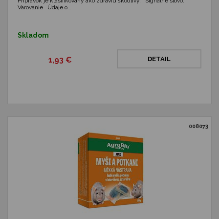
Prípravok je klasifikovaný ako zdraviu škodlivý. Signálne slovo:
Varovanie Údaje o…
Skladom
1,93 €
DETAIL
008073