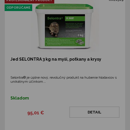
PROFESIONÁLNY PRODUKT
ODPORÚČAME
Jed SELONTRA 3 kg na myši, potkany a krysy
Selontra® je úplne nový, revolučný produkt na hubenie hlodavcov s
unikátnym účinkom.…
Skladom
95,01 €
DETAIL