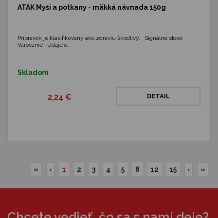
ATAK Myši a potkany - mäkká návnada 150g
Prípravok je klasifikovaný ako zdraviu škodlivý. Signálne slovo:
Varovanie Údaje o…
Skladom
2,24 €
DETAIL
«
‹
1
2
3
4
5
8
12
15
›
»
Chcete vedieť, čo sa s nami deje?