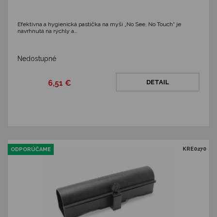
Efektívna a hygienická pastička na myši „No See, No Touch“ je
navrhnutá na rýchly a…
Nedostupné
6,51 €
DETAIL
KRE0270
ODPORÚČAME