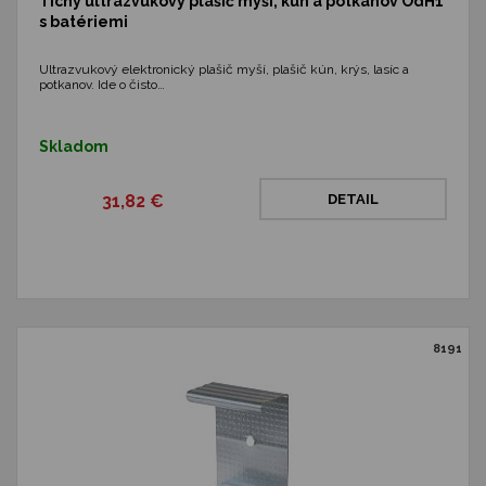
Tichý ultrazvukový plašič myší, kún a potkanov OdH1
s batériemi
Ultrazvukový elektronický plašič myší, plašič kún, krýs, lasíc a
potkanov. Ide o čisto…
Skladom
31,82 €
DETAIL
8191