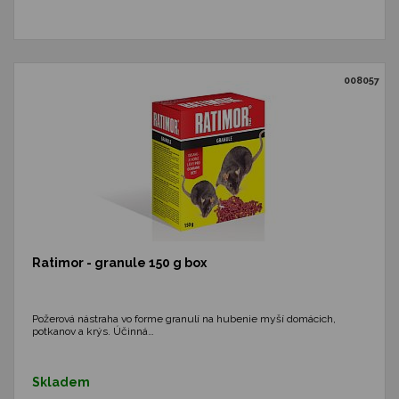
008057
Ratimor - granule 150 g box
Požerová nástraha vo forme granulí na hubenie myší domácich,
potkanov a krýs. Účinná…
Skladem