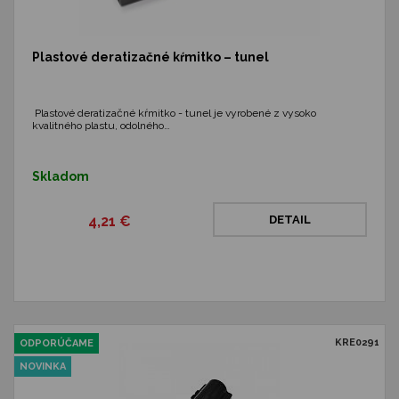
Plastové deratizačné kŕmitko – tunel
Plastové deratizačné kŕmitko - tunel je vyrobené z vysoko
kvalitného plastu, odolného…
Skladom
4,21 €
DETAIL
KRE0291
ODPORÚČAME
NOVINKA