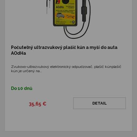
Počuteľný ultrazvukový plašič kún a myší do auta
AOdHa
Zvukovo-ultrazvukový elektronický odpudzovač, plašič kúnplašič
kún je určený na…
Do 10 dnů
35,65 €
DETAIL