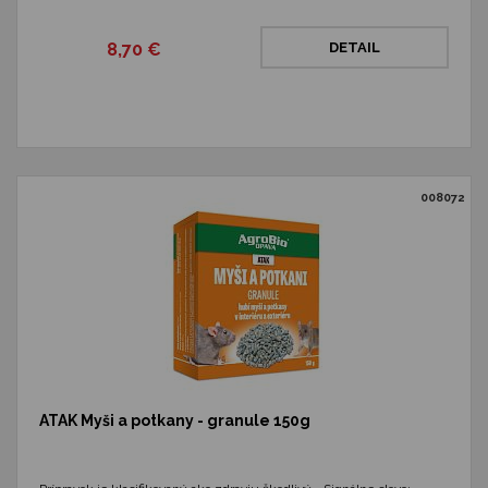
8,70 €
DETAIL
008072
ATAK Myši a potkany - granule 150g