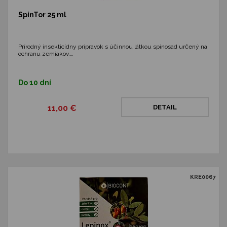
SpinTor 25 ml
Prírodný insekticídny prípravok s účinnou látkou spinosad určený na
ochranu zemiakov,…
Do 10 dní
11,00 €
DETAIL
KRE0067