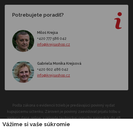
Potrebujete poradiť?
Miloš Krejsa
+420 777 586 042
info@krejsashop.cz
Gabriela Monika Krejsová
+420 602 486 042
info@krejsashop.cz
Podľa zákona o evidencii tržieb je predávajúci povinný vydať
kupujúcemu účtenku. Zároveň je povinný zaevidovať prijatú tržbu u
správcu dane online; v prípade technickej poruchy najneskôr do 48
Vážime si vaše súkromie
hodín.