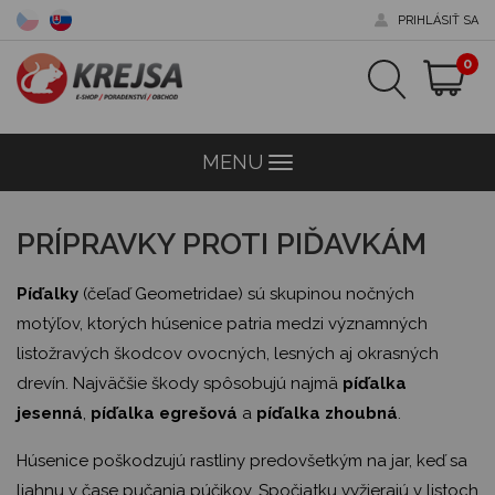
PRIHLÁSIŤ SA
0
MENU
Menu
PRÍPRAVKY PROTI PIĎAVKÁM
Píďalky
(čeľaď Geometridae) sú skupinou nočných
motýľov, ktorých húsenice patria medzi významných
listožravých škodcov ovocných, lesných aj okrasných
drevín. Najväčšie škody spôsobujú najmä
píďalka
jesenná
,
píďalka egrešová
a
píďalka zhoubná
.
Húsenice poškodzujú rastliny predovšetkým na jar, keď sa
liahnu v čase pučania púčikov. Spočiatku vyžierajú v listoch