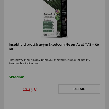
Insekticíd proti žravým škodcom NeemAzal T/S – 50
ml
Postrekový insekticídny prípravok z extraktu tropickej rastliny
Azadirachta indica proti…
Skladom
12,45 €
DETAIL