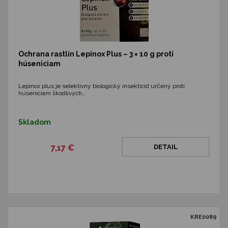
Ochrana rastlín Lepinox Plus – 3 × 10 g proti
húseniciam
Lepinox plus je selektívny biologický insekticíd určený proti
húseniciam škodlivých…
Skladom
7,17 €
DETAIL
KRE0089