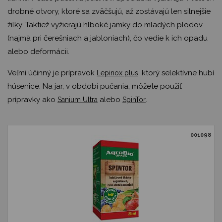
drobné otvory, ktoré sa zväčšujú, až zostávajú len silnejšie
žilky. Taktiež vyžierajú hlboké jamky do mladých plodov
(najmä pri čerešniach a jabloniach), čo vedie k ich opadu
alebo deformácii.
Veľmi účinný je prípravok
, ktorý selektívne hubí
Lepinox plus
húsenice. Na jar, v období pučania, môžete použiť
prípravky ako
alebo
.
Sanium Ultra
SpinTor
001098