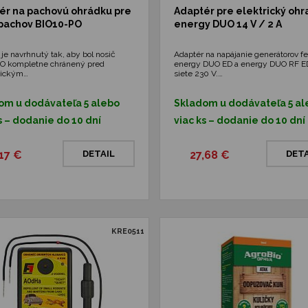
ér na pachovú ohrádku pre
Adaptér pre elektrický ohr
 pachov BIO10-PO
energy DUO 14 V / 2 A
je navrhnutý tak, aby bol nosič
Adaptér na napájanie generátorov f
O kompletne chránený pred
energy DUO ED a energy DUO RF E
ickým…
siete 230 V.…
om u dodávateľa 5 alebo
Skladom u dodávateľa 5 al
s – dodanie do 10 dní
viac ks – dodanie do 10 dní
,17 €
DETAIL
27,68 €
DETA
KRE0511