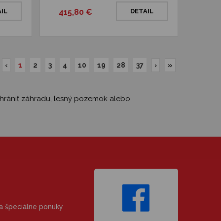
IL
415,80 €
DETAIL
‹
1
2
3
4
10
19
28
37
›
»
chrániť záhradu, lesný pozemok alebo
 a špeciálne ponuky