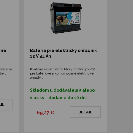
nné
Batéria pre elektrický ohradník
12 V 44 Ah
stará sa
Kvalitný akumulátor, ktorý možno použiť
že,…
pre batériové a kombinované elektrické
ohrady.…
Skladom u dodávateľa 5 alebo
viac ks – dodanie do 10 dní
IL
69,27 €
DETAIL