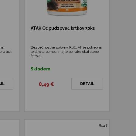
ATAK Odpudzovač krtkov 30ks
 na
Bezpečnostné pokyny:P101 Ak je potrebná
oru áut.
lekárska pomoc, majte po ruke obal alebo
štítok…
Skladem
IL
8,49 €
DETAIL
8148