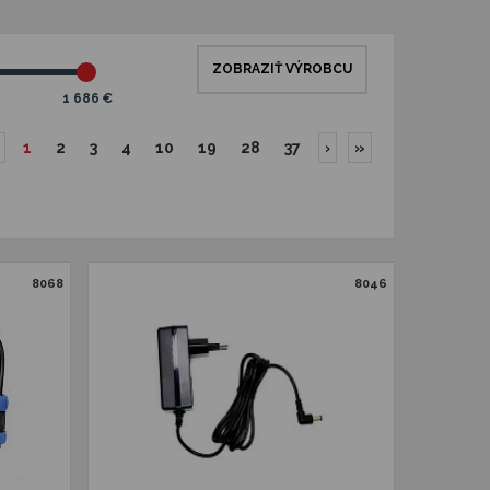
ZOBRAZIŤ VÝROBCU
1 686 €
1
2
3
4
10
19
28
37
›
»
8068
8046