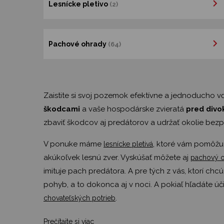
Lesnícke pletivo
(2)
Pachové ohrady
(64)
Zaistite si svoj pozemok efektívne a jednoducho 
škodcami
a vaše hospodárske zvieratá
pred divo
zbaviť škodcov aj predátorov a udržať okolie bez
V ponuke máme
, ktoré vám pomôžu
lesnícke pletivá
akúkoľvek lesnú zver. Vyskúšať môžete aj
pachový 
imituje pach predátora. A pre tých z vás, ktorí 
pohyb, a to dokonca aj v noci. A pokiaľ hľadáte ú
.
chovateľských potrieb
Prečítajte si viac