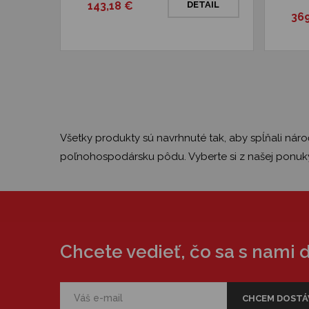
143,18 €
DETAIL
369
Všetky produkty sú navrhnuté tak, aby spĺňali nár
poľnohospodársku pôdu. Vyberte si z našej ponuky a
Chcete vedieť, čo sa s nami 