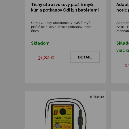
Tichý ultrazvukový plašič myší,
Adapt
kún a potkanov OdH1 s batériemi
nosič
Ultrazvukový elektronický plašič myší,
Adaptér 
plašič kún, krýs, lasíc a potkanov. Ide o
BIO10-P
čisto…
mechan
Skladom
Sklad
viac k
31,82 €
DETAIL
1
KRE0512