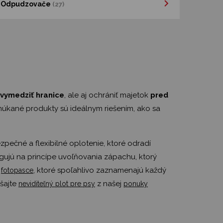
Odpudzovače
(27)
vymedziť hranice
, ale aj ochrániť majetok
pred
núkané produkty sú ideálnym riešením, ako sa
ezpečné a flexibilné oplotenie, ktoré odradí
ngujú na princípe uvoľňovania zápachu, ktorý
e
, ktoré spoľahlivo zaznamenajú každý
fotopasce
úšajte
z našej
neviditeľný plot pre psy
ponuky