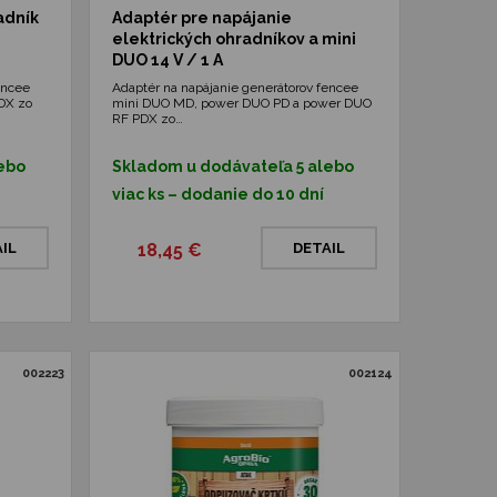
adník
Adaptér pre napájanie
elektrických ohradníkov a mini
DUO 14 V / 1 A
encee
Adaptér na napájanie generátorov fencee
DX zo
mini DUO MD, power DUO PD a power DUO
RF PDX zo…
ebo
Skladom u dodávateľa 5 alebo
viac ks – dodanie do 10 dní
IL
18,45 €
DETAIL
002223
002124