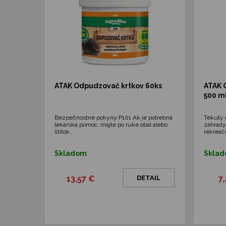
ATAK Odpudzovač krtkov 60ks
ATAK 
500 m
Bezpečnostné pokyny:P101 Ak je potrebná
Tekutý 
lekárska pomoc, majte po ruke obal alebo
záhrady,
štítok…
rekrea
Skladom
Skla
13,57 €
DETAIL
7