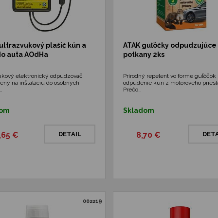
ultrazvukový plašič kún a
ATAK guľôčky odpudzujúce
do auta AOdHa
potkany 2ks
ukový elektronický odpudzovač
Prírodný repelent vo forme guľôčok
ený na inštaláciu do osobných
odpudenie kún z motorového priest
…
Prečo…
dom
Skladom
,65 €
DETAIL
8,70 €
DETA
002219