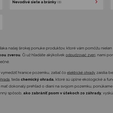
Nevodivé siete a bránky
(8)
vďaka našej širokej ponuke produktov, ktoré vám pomôžu nielen
kou zverou
. Či už hľadáte akýkoľvek
, nami po
odpudzovač zveri
pečné.
 vymedziť hranice pozemku, zatiaľ čo
zaistia b
elektrické ohrady
, teda
chemický ohrada
, ktoré sú úplne ekologické a fu
ohrada
chcú mať dokonalý prehľad o dianí na svojom pozemku, ponúkam
činný spôsob,
ako zabrániť psom v útekoch zo záhrady
, vysk