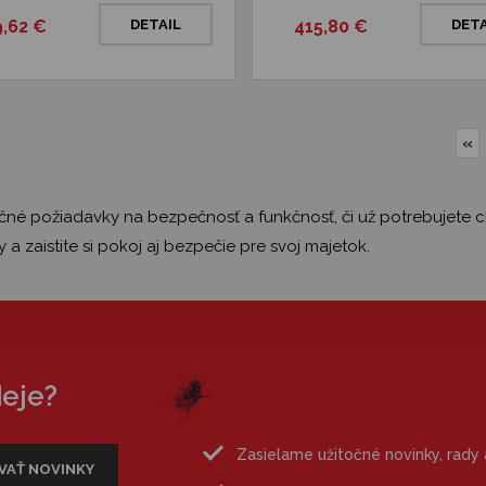
,62 €
DETAIL
415,80 €
DETA
«
očné požiadavky na bezpečnosť a funkčnosť, či už potrebujete 
 zaistite si pokoj aj bezpečie pre svoj majetok.
deje?
Zasielame užitočné novinky, rady