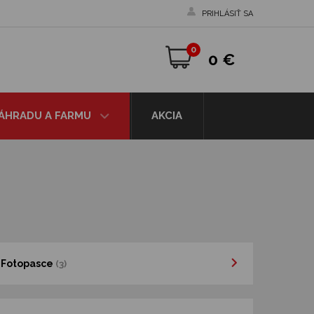
PRIHLÁSIŤ SA
0
0 €
ZÁHRADU A FARMU
AKCIA
Fotopasce
(3)