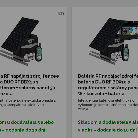
8539
ia RF napájací zdroj fencee
Batéria RF napájací zdroj 
ia DUO RF BDX10 s
batéria DUO RF BDX10 s
átorom + solárny panel 30
regulátorom + solárny pane
onzola
W + konzola + batéria
ntná batériová elektrická ohrada s
Inteligentná batériová elektrická oh
 je kompaktné, efektívne a
výkonom je kompaktné mobilné rie
é…
zdroja…
om u dodávateľa 5 alebo
Skladom u dodávateľa 5 al
s – dodanie do 10 dní
viac ks – dodanie do 10 dní