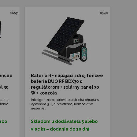
8657
8540
fencee
Batéria RF napájací zdroj fencee
batéria DUO RF BDX30 s
l 30
regulátorom + solárny panel 30
W + konzola
rada s
Inteligentná batériová elektrická ohrada s
šenie
výkonom 3 J je praktické, kompaktné
riešenie…
ebo
Skladom u dodávateľa 5 alebo
viac ks – dodanie do 10 dní