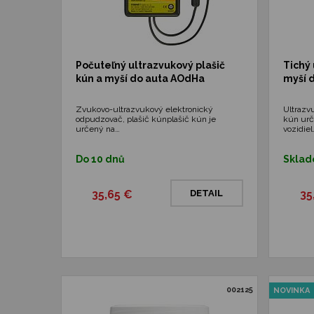
Počuteľný ultrazvukový plašič
Tichý 
kún a myší do auta AOdHa
myší 
Zvukovo-ultrazvukový elektronický
Ultrazv
odpudzovač, plašič kúnplašič kún je
kún urč
určený na…
vozidiel
Do 10 dnů
Skla
35,65 €
DETAIL
35
002125
NOVINKA