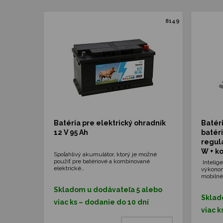
8149
Batéria pre elektrický ohradník
Batér
12 V 95 Ah
batér
regul
W + k
Spoľahlivý akumulátor, ktorý je možné
použiť pre batériové a kombinované
Intelige
elektrické…
výkonom
mobiln
Skladom u dodávateľa 5 alebo
Sklad
viac ks – dodanie do 10 dní
viac k