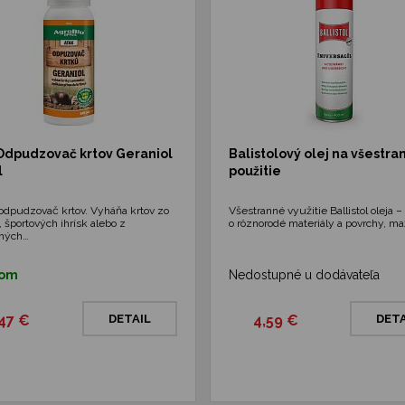
Odpudzovač krtov Geraniol
Balistolový olej na všestra
l
použitie
odpudzovač krtov. Vyháňa krtov zo
Všestranné využitie Ballistol oleja – 
 športových ihrísk alebo z
o rôznorodé materiály a povrchy, ma
čných…
dom
Nedostupné u dodávateľa
,47 €
DETAIL
4,59 €
DETA