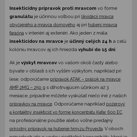
Insekticídny prípravok proti mravcom
vo forme
granulátu
je účinnou voľbou pri
likvidácii mravca
aj pri
obyčajného a mravca domového
hubení mravca
v interiéri aj exteriéri. Ako jeden z mála
faraóna
insekticídov na mravce
je
účinný celých 24 h
a celú
kolóniu mravcov aj ich hniezda
vyhubí do 15 dní
.
Ak je
výskyt mravcov
vo vašom okolí častý alebo
bývate v oblasti s ich vyšším výskytom, napríklad pri
lese, odporúčame
prípravok ATAK – prášok na mravce
s dlhotrvajúcim účinkom až 3
AMP 2MG – 250 g
mesiace, prípadne môžete vyskúšať niečo iné z našich
. Odporúčame napríklad
prípravkov na mravce
požerový
a kontaktný insekticíd vo forme koncentrátu Kafar 600 EC
na profesionálne použitie alebo voľne predajný
. V oboch
prírodný prípravok na hubenie hmyzu Provecta