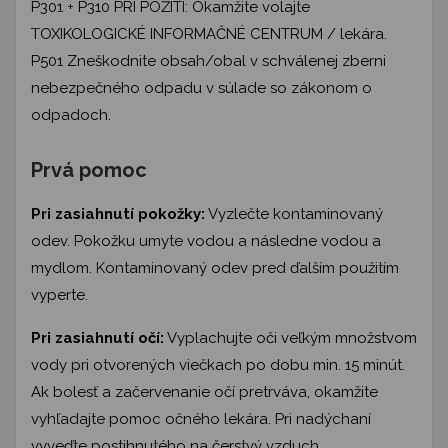
P301 + P310 PRI POŽITÍ: Okamžite volajte
TOXIKOLOGICKÉ INFORMAČNÉ CENTRUM / lekára.
P501 Zneškodnite obsah/obal v schválenej zberni
nebezpečného odpadu v súlade so zákonom o
odpadoch.
Prvá pomoc
Pri zasiahnutí pokožky:
Vyzlečte kontaminovaný
odev. Pokožku umyte vodou a následne vodou a
mydlom. Kontaminovaný odev pred ďalším použitím
vyperte.
Pri zasiahnutí očí:
Vyplachujte oči veľkým množstvom
vody pri otvorených viečkach po dobu min. 15 minút.
Ak bolesť a začervenanie očí pretrváva, okamžite
vyhľadajte pomoc očného lekára. Pri nadýchaní
vyveďte postihnutého na čerstvý vzduch.