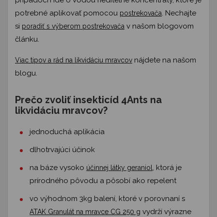
prípadoch ide o vodou riediteľné koncentráty, ktoré je
potrebné aplikovať pomocou
. Nechajte
postrekovača
si
v našom blogovom
poradiť s výberom postrekovača
článku.
nájdete na našom
Viac tipov a rád na likvidáciu mravcov
blogu.
Prečo zvoliť insekticíd 4Ants na
likvidáciu mravcov?
jednoduchá aplikácia
dlhotrvajúci účinok
na báze vysoko
, ktorá je
účinnej látky geraniol
prírodného pôvodu a pôsobí ako repelent
vo výhodnom 3kg balení, ktoré v porovnaní s
vydrží výrazne
ATAK Granulát na mravce CG 250 g