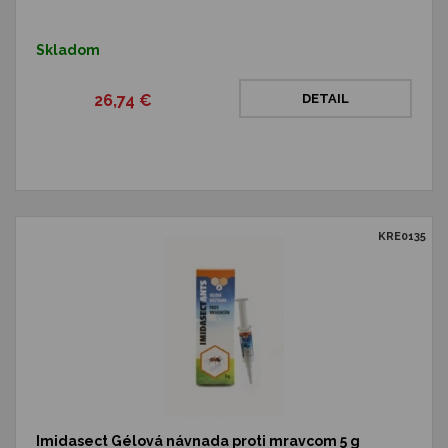
Skladom
26,74 €
DETAIL
KRE0135
Imidasect Gélová návnada proti mravcom 5 g