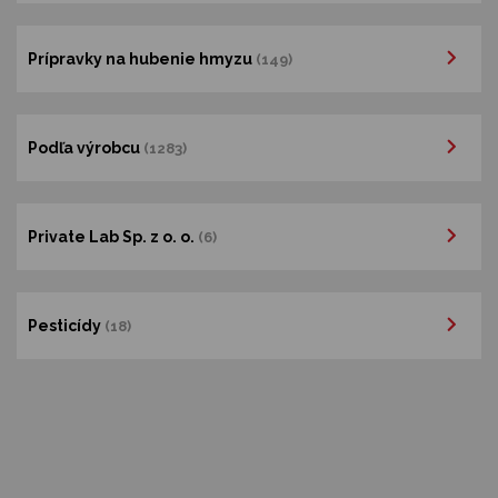
Prípravky na hubenie hmyzu
(149)
Podľa výrobcu
(1283)
Private Lab Sp. z o. o.
(6)
Pesticídy
(18)