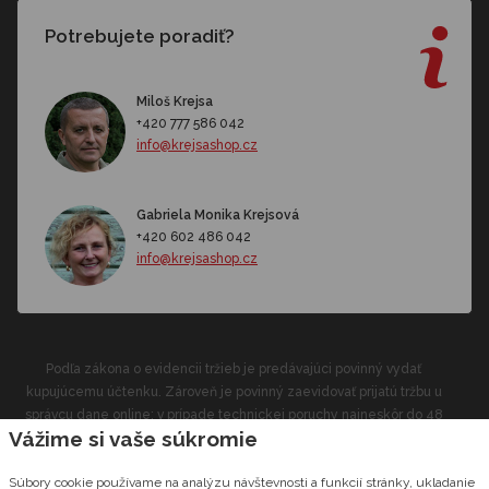
Potrebujete poradiť?
Miloš Krejsa
+420 777 586 042
info@krejsashop.cz
Gabriela Monika Krejsová
+420 602 486 042
info@krejsashop.cz
Podľa zákona o evidencii tržieb je predávajúci povinný vydať
kupujúcemu účtenku. Zároveň je povinný zaevidovať prijatú tržbu u
správcu dane online; v prípade technickej poruchy najneskôr do 48
Vážime si vaše súkromie
hodín.
Súbory cookie používame na analýzu návštevnosti a funkcií stránky, ukladanie