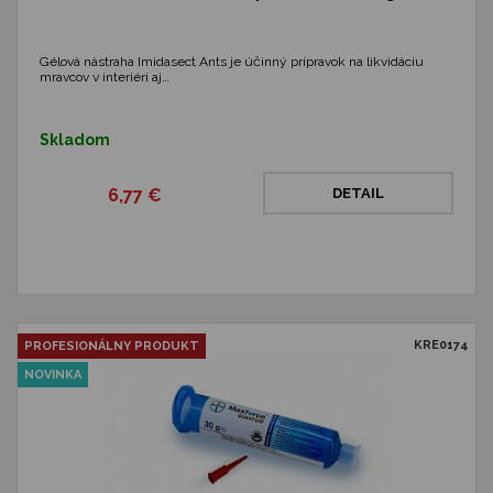
Gélová nástraha Imidasect Ants je účinný prípravok na likvidáciu
mravcov v interiéri aj…
Skladom
6,77 €
DETAIL
KRE0174
PROFESIONÁLNY PRODUKT
NOVINKA