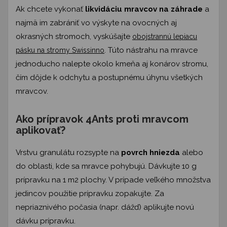
Ak chcete vykonať
likvidáciu mravcov na záhrade
a
najmä im zabrániť vo výskyte na ovocných aj
okrasných stromoch, vyskúšajte
obojstrannú lepiacu
. Túto nástrahu na mravce
pásku na stromy Swissinno
jednoducho nalepte okolo kmeňa aj konárov stromu,
čím dôjde k odchytu a postupnému úhynu všetkých
mravcov.
Ako prípravok 4Ants proti mravcom
aplikovať?
Vrstvu granulátu rozsypte na
povrch hniezda
alebo
do oblasti, kde sa mravce pohybujú. Dávkujte 10 g
prípravku na 1 m2 plochy. V prípade veľkého množstva
jedincov použitie prípravku zopakujte. Za
nepriaznivého počasia (napr. dážď) aplikujte novú
dávku prípravku.