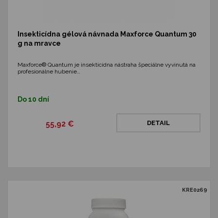
Insekticídna gélová návnada Maxforce Quantum 30
g na mravce
Maxforce® Quantum je insekticídna nástraha špeciálne vyvinutá na
profesionálne hubenie…
Do 10 dní
55,92 €
DETAIL
KRE0269