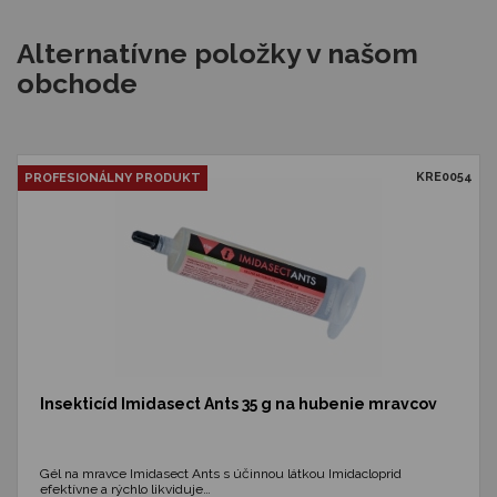
Alternatívne položky v našom
obchode
KRE0054
PROFESIONÁLNY PRODUKT
Insekticíd Imidasect Ants 35 g na hubenie mravcov
Gél na mravce Imidasect Ants s účinnou látkou Imidacloprid
efektívne a rýchlo likviduje…