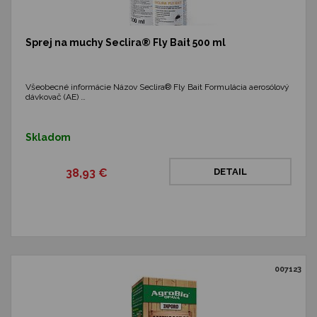
Sprej na muchy Seclira® Fly Bait 500 ml
Všeobecné informácie Názov Seclira® Fly Bait Formulácia aerosólový
dávkovač (AE) …
Skladom
38,93 €
DETAIL
007123