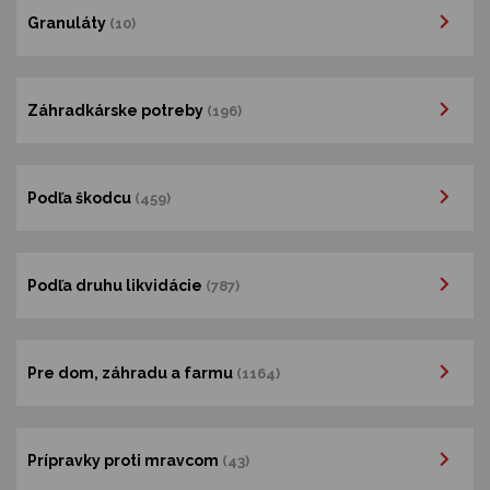
Granuláty
(10)
Záhradkárske potreby
(196)
Podľa škodcu
(459)
Podľa druhu likvidácie
(787)
Pre dom, záhradu a farmu
(1164)
Prípravky proti mravcom
(43)