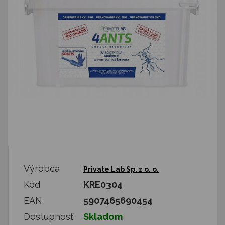
Výrobca
Private Lab Sp. z o. o.
Kód
KRE0304
EAN
5907465690454
Dostupnosť
Skladom