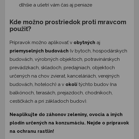
dlhšie a ušetrí vám čas aj peniaze
Kde možno prostriedok proti mravcom
použiť?
Prípravok možno aplikovať v
obytných
aj
priemyselných budovách
(v bytoch, hospodárskych
budovách, výrobných objektoch, potravinárskych
prevádzkach, skladoch, predajniach, objektoch
určených na chov zvierat, kanceláriách, verejných
budovách, hoteloch) a v
okolí
týchto budov (na
balkónoch, terasách, prejazdoch, chodníkoch,
cestičkách a pri základoch budov).
Neaplikujte do záhonov zeleniny, ovocia a iných
plodín určených na konzumáciu. Nejde o prípravok
na ochranu rastlín!